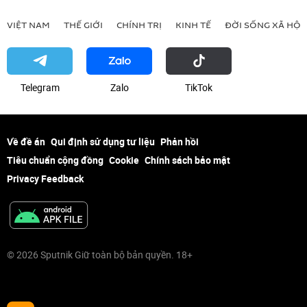
VIỆT NAM
THẾ GIỚI
CHÍNH TRỊ
KINH TẾ
ĐỜI SỐNG XÃ HỘI
Telegram
Zalo
ТikТоk
Về đề án
Qui định sử dụng tư liệu
Phản hồi
Tiêu chuẩn cộng đồng
Cookie
Chính sách bảo mật
Privacy Feedback
© 2026 Sputnik Giữ toàn bộ bản quyền. 18+