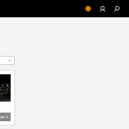
hêm
6