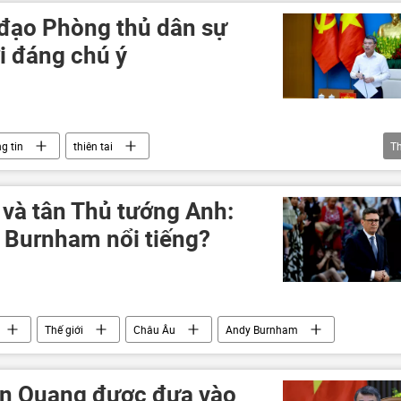
 đạo Phòng thủ dân sự
i đáng chú ý
g tin
thiên tai
T
 hoàng ở Việt Nam
Chính sách
Lê Minh Hưng
và tân Thủ tướng Anh:
y Burnham nổi tiếng?
Thế giới
Châu Âu
Andy Burnham
ên Quang được đưa vào