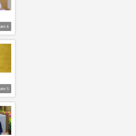
hêm
6
hêm
5