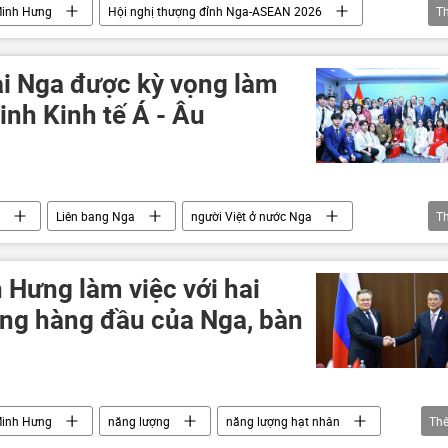
Minh Hưng
Hội nghị thượng đỉnh Nga-ASEAN 2026
T
c
Hợp tác Nga-Việt
chuyến thăm
ế
ại Nga được kỳ vọng làm
inh Kinh tế Á - Âu
Liên bang Nga
người Việt ở nước Nga
T
ê Minh Hưng
Hợp tác Nga-Việt
hợp tác
6
 Hưng làm việc với hai
ng hàng đầu của Nga, bàn
Minh Hưng
năng lượng
năng lượng hạt nhân
Th