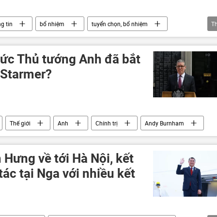
g tin
bổ nhiệm
tuyển chọn, bổ nhiệm
T
văn phòng Chính phủ
ức Thủ tướng Anh đã bắt
ế Starmer?
Thế giới
Anh
Chính trị
Andy Burnham
Hưng về tới Hà Nội, kết
ác tại Nga với nhiều kết