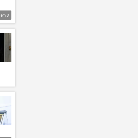
hêm
3