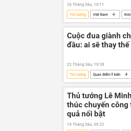
26 Tháng Sáu, 10:11
Thủ tướng
Việt Nam
thôn
cán bộ
Chính phủ
Cuộc đua giành ch
đầu: ai sẽ thay th
22 Tháng Sáu, 19:38
Thủ tướng
Quan điểm-Ý kiến
Thủ tướng Lê Minh 
thúc chuyến công t
quả nổi bật
19 Tháng Sáu, 09:22