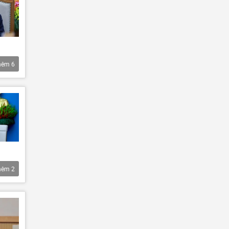
hêm
6
hêm
2