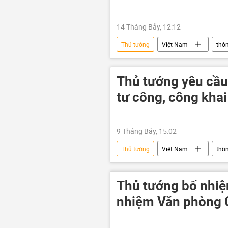
14 Tháng Bảy, 12:12
Thủ tướng
Việt Nam
thôn
cuộc thi
gian lận thi cử
điểm thi
đề thi
Thủ tướng yêu cầu
tư công, công khai
9 Tháng Bảy, 15:02
Thủ tướng
Việt Nam
thôn
Chính phủ
giải ngân
tăng trưởng kinh tế
Thủ tướng bổ nhi
nhiệm Văn phòng 