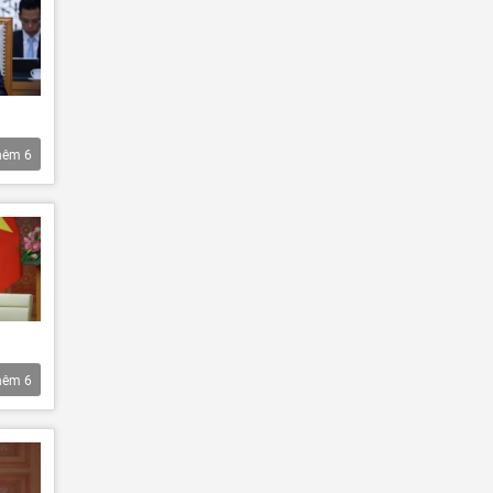
hêm
6
hêm
6