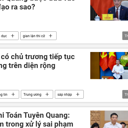
đạo ra sao?
o dục
gian lận thi cử
T
đề thi
thi cử
điểm thi
ên Quang
có chủ trương tiếp tục
g trên diện rộng
g tin
Trung ương
sáp nhập
T
Chính trị
hi Toán Tuyên Quang:
 trong xử lý sai phạm