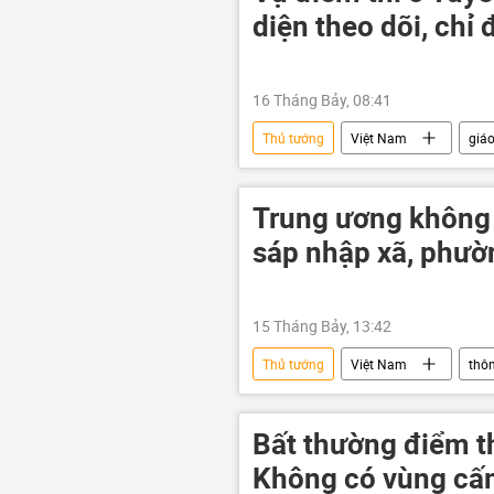
diện theo dõi, chỉ 
16 Tháng Bảy, 08:41
Thủ tướng
Việt Nam
giá
Kỳ thi tốt nghiệp THPT tại Việt Nam
Bộ Giáo dục và Đào Tạo
Tuy
Trung ương không 
sáp nhập xã, phườn
15 Tháng Bảy, 13:42
Thủ tướng
Việt Nam
thôn
Lê Minh Hưng
Chính sách
Bất thường điểm t
Không có vùng cấm