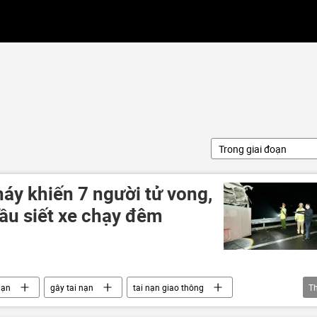
Trong giai đoạn
áy khiến 7 người tử vong,
ầu siết xe chạy đêm
nạn
gây tai nạn
tai nạn giao thông
T
cháy
bốc cháy
Bộ Công an Việt Nam