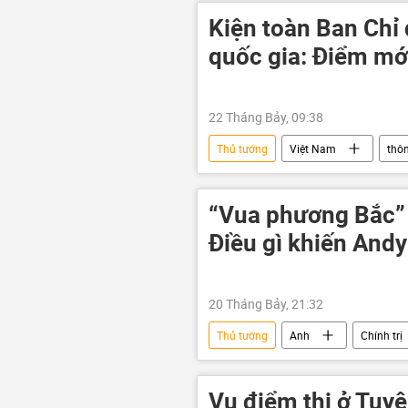
Bộ Xây dựng
Kiện toàn Ban Chỉ
quốc gia: Điểm mớ
22 Tháng Bảy, 09:38
Thủ tướng
Việt Nam
thôn
Mưa bão, lũ lụt lịch sử, thiên tai kinh
Chính phủ
“Vua phương Bắc” 
Điều gì khiến And
20 Tháng Bảy, 21:32
Thủ tướng
Anh
Chính trị
Vụ điểm thi ở Tuy