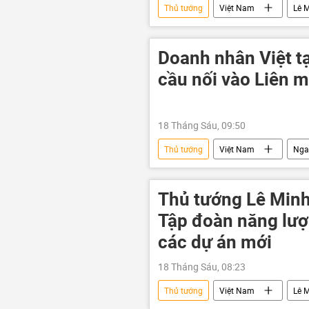
Thủ tướng
Việt Nam
Lê 
ASEAN
Nga
hợp tá
quan hệ song phương
Kinh t
Doanh nhân Việt t
cầu nối vào Liên m
18 Tháng Sáu, 09:50
Thủ tướng
Việt Nam
Nga
người Việt
Xã hội
L
Hội nghị thượng đỉnh Nga-ASEAN 202
Thủ tướng Lê Minh
Tập đoàn năng lượ
các dự án mới
18 Tháng Sáu, 08:23
Thủ tướng
Việt Nam
Lê 