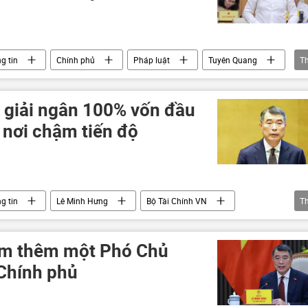
g tin
Chính phủ
Pháp luật
Tuyên Quang
T
kỳ thi THPT
Kỳ thi tốt nghiệp THPT tại Việt Nam
 giải ngân 100% vốn đầu
 nơi chậm tiến độ
g tin
Lê Minh Hưng
Bộ Tài Chính VN
T
Kinh tế
chiến lược phát triển kinh tế
ệm thêm một Phó Chủ
Chính phủ