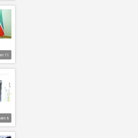
êm
11
hêm
6