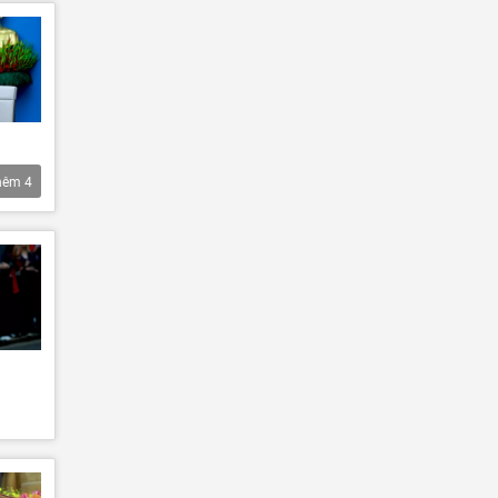
hêm
4