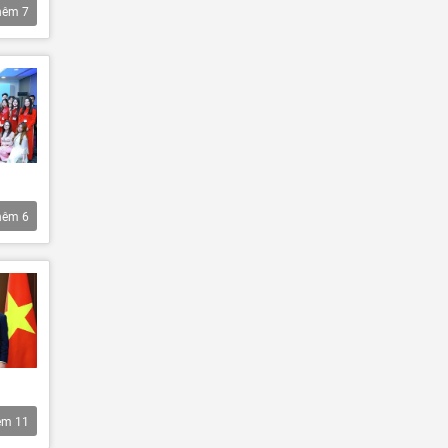
hêm
7
hêm
6
êm
11