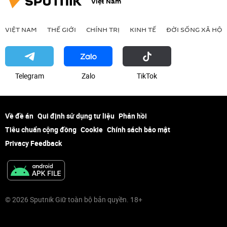
Việt Nam
VIỆT NAM
THẾ GIỚI
CHÍNH TRỊ
KINH TẾ
ĐỜI SỐNG XÃ HỘI
Telegram
Zalo
ТikТоk
Về đề án
Qui định sử dụng tư liệu
Phản hồi
Tiêu chuẩn cộng đồng
Cookie
Chính sách bảo mật
Privacy Feedback
© 2026 Sputnik Giữ toàn bộ bản quyền. 18+