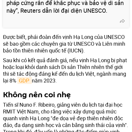
pháp cứng rắn để khắc phục và bảo vệ di sản
này”, Reuters dẫn lời đại diện UNESCO.
Được biết, phái đoàn đến vịnh Hạ Long của UNESCO
sẽ bao gồm các chuyên gia từ UNESCO và Liên minh
bảo tồn thiên nhiên quốc tế (IUCN).
Sau khi có kết quả đánh giá, nếu vịnh Hạ Long bị phạt
hoặc loại khỏi danh sách Di sản Thiên nhiên thế giới
thì sẽ tác động đáng kể đến du lịch Việt, ngành mang
lại 8%
GDP 
năm 2023.
Không nên coi nhẹ
Tiến sĩ Nuno F. Ribeiro, giảng viên du lịch tại đại học
RMIT Việt Nam, cho rằng việc xây dựng quá mức
quanh vịnh Hạ Long "đe dọa vẻ đẹp thiên nhiên độc
đáo, đa dạng sinh học và cân bằng sinh thái của vịnh".
Trong khi đó, đây vốn là những đặc điểm giúp vịnh