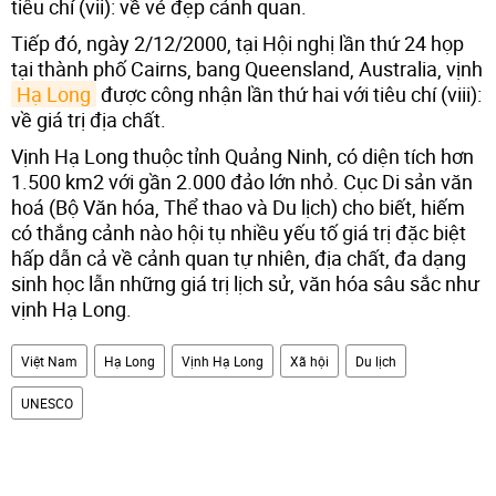
tiêu chí (vii): về vẻ đẹp cảnh quan.
Tiếp đó, ngày 2/12/2000, tại Hội nghị lần thứ 24 họp
tại thành phố Cairns, bang Queensland, Australia, vịnh
Hạ Long
được công nhận lần thứ hai với tiêu chí (viii):
về giá trị địa chất.
Vịnh Hạ Long thuộc tỉnh Quảng Ninh, có diện tích hơn
1.500 km2 với gần 2.000 đảo lớn nhỏ. Cục Di sản văn
hoá (Bộ Văn hóa, Thể thao và Du lịch) cho biết, hiếm
có thắng cảnh nào hội tụ nhiều yếu tố giá trị đặc biệt
hấp dẫn cả về cảnh quan tự nhiên, địa chất, đa dạng
sinh học lẫn những giá trị lịch sử, văn hóa sâu sắc như
vịnh Hạ Long.
Việt Nam
Hạ Long
Vịnh Hạ Long
Xã hội
Du lịch
UNESCO