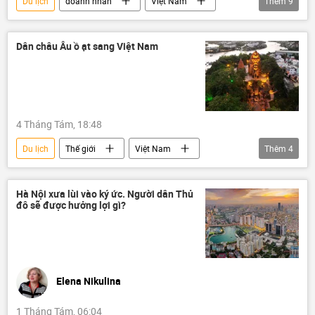
Du lịch
doanh nhân
Việt Nam
Thêm
9
Lý Nhã Kỳ
Đà Lạt
Vũng Tàu
Kinh doanh
Châu Á
tài sản
Dân châu Âu ồ ạt sang Việt Nam
Kinh tế
sản phẩm
doanh nghiệp
4 Tháng Tám, 18:48
Du lịch
Thế giới
Việt Nam
Thêm
4
Châu Âu
quan hệ quốc tế
Nha Trang
Kinh tế
Hà Nội xưa lùi vào ký ức. Người dân Thủ
đô sẽ được hưởng lợi gì?
Elena Nikulina
1 Tháng Tám, 06:04