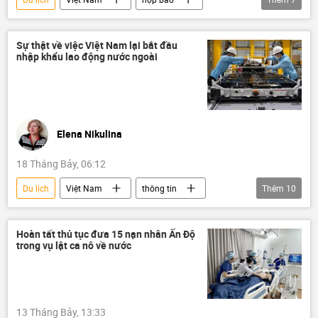
Bộ Ngoại giao Việt Nam
Ấn Độ
ngoại giao
tai nạn
gây tai nạn
Sự thật về việc Việt Nam lại bắt đầu
nhập khẩu lao động nước ngoài
Phú Quốc
công dân
Elena Nikulina
18 Tháng Bảy, 06:12
Du lịch
Việt Nam
thông tin
Thêm
10
Xã hội
Chính trị
Tác giả
người lao động
doanh nghiệp
Hoàn tất thủ tục đưa 15 nạn nhân Ấn Độ
trong vụ lật ca nô về nước
Kinh tế
Quan điểm-Ý kiến
Việt Nam trên báo chí nước ngoài
Bloomberg
Nga
13 Tháng Bảy, 13:33