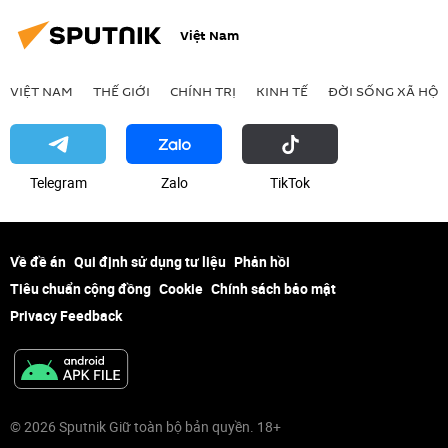
Tổng bí thư
Thế giới
cảng
Việt Nam
Cảng biển
thể chế
UAV
công nghệ
VIỆT NAM
THẾ GIỚI
CHÍNH TRỊ
KINH TẾ
ĐỜI SỐNG XÃ HỘI
Telegram
Zalo
ТikТоk
Về đề án
Qui định sử dụng tư liệu
Phản hồi
Tiêu chuẩn cộng đồng
Cookie
Chính sách bảo mật
Privacy Feedback
© 2026 Sputnik Giữ toàn bộ bản quyền. 18+