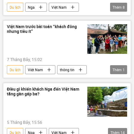
Du lịch
Nga
Việt Nam
Thêm
8
Vladivostok
Belarus
Hàn Quốc
Vladimir Putin
Tô Lâm
Trung Đông
khí hóa lỏng
Đảng Cộng sản Việt Nam
Moskva
Bloomberg
Cà Mau
Việt Nam trước bài toán “khách đông
nhưng tiêu ít”
Quảng Ninh
Điện Kremlin
sông Mekong
thương mại
Hợp tác Nga-Việt
Thế giới
Tác giả
Việt Nam trên báo chí nước ngoài
Hợp tác Nga-Việt
Quan điểm-Ý kiến
7 Tháng Bảy, 15:02
Du lịch
Việt Nam
thông tin
Thêm
1
Kinh tế
Điều gì khiến khách Nga đến Việt Nam
tăng gần gấp ba?
5 Tháng Bảy, 15:56
Du lịch
Nga
Việt Nam
Thêm
14