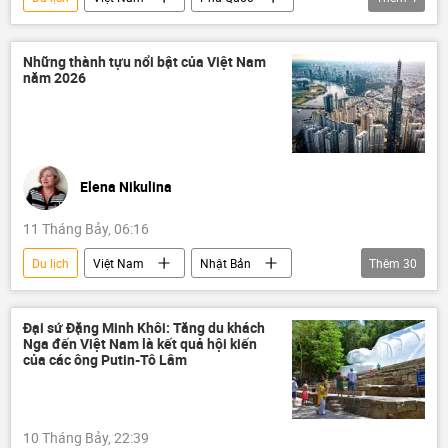
Ấn Độ
sự cố
công an
An Giang
Những thành tựu nổi bật của Việt Nam
năm 2026
Elena Nikulina
11 Tháng Bảy, 06:16
Du lịch
Việt Nam
Nhật Bản
Thêm
30
Thế giới
Nga
Tokyo
Đông Nam Á
Trung Quốc
Đại sứ Đặng Minh Khôi: Tăng du khách
Nga đến Việt Nam là kết quả hội kiến
Hà Nội
Hoa Kỳ
usd
của các ông Putin-Tô Lâm
Singapore
GDP
ASEAN
Malaysia
FDI
Reuters
10 Tháng Bảy, 22:39
Viễn Đông
đại học
sinh viên