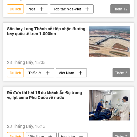
Du lịch
Nga
Hợp tác Nga-Việt
Thêm
12
Việt Nam
Thế giới
Quan điểm-Ý kiến
Sân bay Long Thành sẽ tiếp nhận đường
bay quốc tế trên 1.000km
Việt Nam trên báo chí nước ngoài
Kinh tế
Chính trị
Hà Nội
Hoa Kỳ
Trung Quốc
Ninh Thuận-1
28 Tháng Bảy, 15:05
Sân bay Long Thành
Tác giả
Du lịch
Thế giới
Việt Nam
Thêm
6
hãng hàng không
Sân bay Long Thành
máy bay
quan hệ quốc tế
hợp tác
Đã đưa thi hài 15 du khách Ấn Độ trong
vụ lật cano Phú Quốc về nước
Kinh tế
23 Tháng Bảy, 16:13
Du lịch
Việt Nam
họp báo
Thêm
7