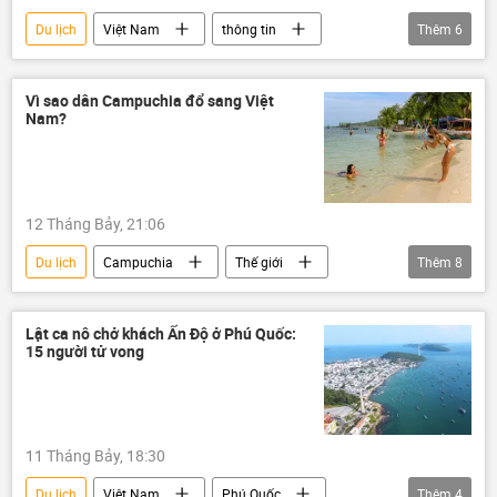
Du lịch
Việt Nam
thông tin
Thêm
6
tai nạn
gây tai nạn
tai nạn giao thông
Phú Quốc
Vì sao dân Campuchia đổ sang Việt
Nam?
Ấn Độ
Bộ Ngoại giao Việt Nam
12 Tháng Bảy, 21:06
Du lịch
Campuchia
Thế giới
Thêm
8
Việt Nam
Á-Thái Bình Dương
Bộ Văn hóa Thể thao và Du lịch
Lật ca nô chở khách Ấn Độ ở Phú Quốc:
15 người tử vong
sông Mekong
Lào
Phú Quốc
doanh nghiệp
Nga
11 Tháng Bảy, 18:30
Du lịch
Việt Nam
Phú Quốc
Thêm
4