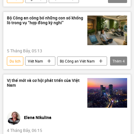
Trung Quốc
Hàn Quốc
Bộ Tài Chính VN
Châu Âu
Bộ Công an công bố những con số khổng
lồ trong vụ “hợp đồng kỳ nghỉ”
Covid-19 tại Việt Nam
Nha Trang
Phú Quốc
Đà Nẵng
Mũi Né
Kinh tế
Moskva
Kazan
5 Tháng Bảy, 05:13
St. Petersburg
Novosibirsk
Du lịch
Việt Nam
Bộ Công an Việt Nam
Thêm
4
Chính phủ
công an TP.HCM
công an Hà Nội
nghỉ ngơi
Vị thế mới và cơ hội phát triển của Việt
Nam
Elena Nikulina
4 Tháng Bảy, 06:15