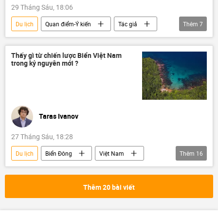
29 Tháng Sáu, 18:06
Du lịch
Quan điểm-Ý kiến
Tác giả
Thêm
7
bất động sản
Việt Nam
Bộ Xây dựng
Kinh tế
Kinh doanh
Thấy gì từ chiến lược Biển Việt Nam
trong kỷ nguyên mới ?
đầu tư
chuyên gia
Taras Ivanov
27 Tháng Sáu, 18:28
Du lịch
Biển Đông
Việt Nam
Thêm
16
Tác giả
Quan điểm-Ý kiến
Kinh tế
chiến lược phát triển kinh tế
Thêm 20 bài viết
Chính trị
đối ngoại quốc phòng
đóng tàu
đại dương
Tô Lâm