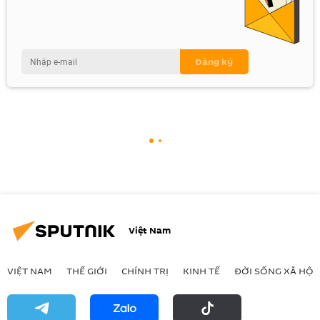
Việt Nam
VIỆT NAM
THẾ GIỚI
CHÍNH TRỊ
KINH TẾ
ĐỜI SỐNG XÃ HỘI