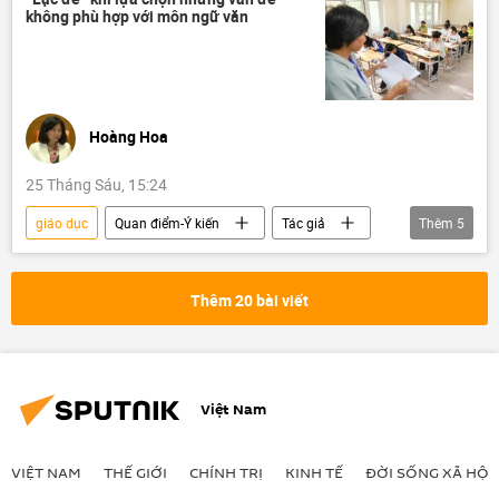
không phù hợp với môn ngữ văn
Hoàng Hoa
25 Tháng Sáu, 15:24
giáo dục
Quan điểm-Ý kiến
Tác giả
Thêm
5
môn ngữ văn
Việt Nam
Xã hội
Chính trị
Bộ Giáo dục và Đào Tạo
Thêm 20 bài viết
Việt Nam
VIỆT NAM
THẾ GIỚI
CHÍNH TRỊ
KINH TẾ
ĐỜI SỐNG XÃ HỘI