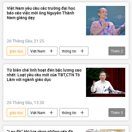
công nghệ
đào tạo
Việt Nam yêu cầu các trường đại học
báo cáo việc mời ông Nguyễn Thành
Bộ Giáo dục và Đào Tạo
nhân sự
Nam giảng dạy
AI
trí tuệ nhân tạo
Công nghiệp
đại học
Trung Quốc
26 Tháng Sáu, 21:25
giáo dục
Việt Nam
thông tin
Thêm
2
Xã hội
Bộ Giáo dục và Đào Tạo
Từ biên chế linh hoạt đến bậc lương cao
nhất: Loạt yêu cầu mới của TBT,CTN Tô
Lâm với ngành giáo dục
26 Tháng Sáu, 13:30
giáo dục
Việt Nam
thông tin
Thêm
5
Tô Lâm
Đảng Cộng sản Việt Nam
Trẻ em
học sinh
giáo viên
“Lạc đề” khi lựa chọn những vấn đề