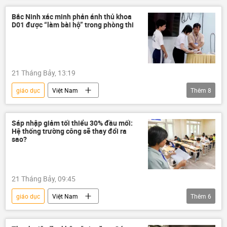
gian lận
thi cử
gian lận thi cử
Bắc Ninh xác minh phản ánh thủ khoa
D01 được “làm bài hộ” trong phòng thi
Bộ Giáo dục và Đào Tạo
21 Tháng Bảy, 13:19
giáo dục
Việt Nam
Thêm
8
Bộ Giáo dục và Đào Tạo
giáo viên
gian lận thi cử
Sáp nhập giảm tối thiểu 30% đầu mối:
Hệ thống trường công sẽ thay đổi ra
Kỳ thi tốt nghiệp THPT tại Việt Nam
đề thi
sao?
thi cử
điểm thi
Pháp luật
21 Tháng Bảy, 09:45
giáo dục
Việt Nam
Thêm
6
Bộ Giáo dục và Đào Tạo
cải cách giáo dục
Luật Giáo Dục
trường học