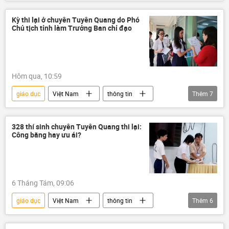
Kinh tế
hội nghị
Chính trị
Chính sách
Kỳ thi lại ở chuyên Tuyên Quang do Phó
Chủ tịch tỉnh làm Trưởng Ban chỉ đạo
Hôm qua, 10:59
giáo dục
Việt Nam
thông tin
Thêm
7
Bộ Giáo dục và Đào Tạo
học sinh
gian lận thi cử
đề thi
điểm thi
328 thí sinh chuyên Tuyên Quang thi lại:
Công bằng hay ưu ái?
Kỳ thi tốt nghiệp THPT tại Việt Nam
thi cử
6 Tháng Tám, 09:06
giáo dục
Việt Nam
thông tin
Thêm
6
vi phạm
công an