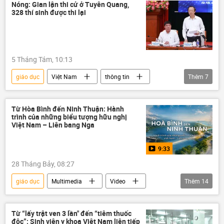
Bộ Công an Việt Nam
Pháp luật
Nóng: Gian lận thi cử ở Tuyên Quang,
328 thí sinh được thi lại
Quốc hội
Bộ Giáo dục và Đào Tạo
5 Tháng Tám, 10:13
giáo dục
Việt Nam
thông tin
Thêm
7
Tuyên Quang
Bộ Giáo dục và Đào Tạo
gian lận thi cử
Từ Hòa Bình đến Ninh Thuận: Hành
trình của những biểu tượng hữu nghị
Kỳ thi tốt nghiệp THPT tại Việt Nam
Việt Nam – Liên bang Nga
điểm thi
thi cử
học sinh
9:33
28 Tháng Bảy, 08:27
giáo dục
Multimedia
Video
Thêm
14
nhà máy điện hạt nhân Ninh Thuận-1
Hợp tác Nga-Việt
Rosatom
Từ “lấy trật ven 3 lần" đến “tiêm thuốc
độc”: Sinh viên y khoa Việt Nam liên tiếp