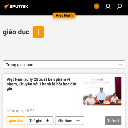
Việt Nam
giáo dục
Trong giai đoạn
Việt Nam xử lý 25 xuất bản phẩm vi
phạm, Chuyện với Thanh là bài học đắt
giá
Hôm qua, 18:53
giáo dục
Thế giới
Việt Nam
Thêm
4