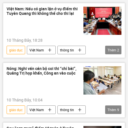
thi cử
điểm thi
Thủ tướng
Việt Nam: Nếu có gian lận ở vụ điểm thi
Tuyên Quang thì không thể cho thi lại
Bộ Giáo dục và Đào Tạo
Tuyên Quang
10 Tháng Bảy, 18:28
giáo dục
Việt Nam
thông tin
Thêm
2
điểm thi
Bộ Giáo dục và Đào Tạo
Nóng: Nghi vấn cán bộ coi thi “chỉ bài”,
Quảng Trị họp khẩn, Công an vào cuộc
10 Tháng Bảy, 10:04
giáo dục
Việt Nam
thông tin
Thêm
9
cuộc thi
gian lận thi cử
kỳ thi THPT