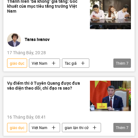
Thanh niên "ba không" gia tăng: Góc
khuất của mục tiêu tăng trưởng Việt
học sinh
sáp nhập
Nam
Taras Ivanov
17 Tháng Bảy, 20:28
giáo dục
Việt Nam
Tác giả
Thêm
7
Quan điểm-Ý kiến
dân số
già hóa dân số
thanh niên
Vụ điểm thi ở Tuyên Quang được đưa
vào diện theo dõi, chỉ đạo ra sao?
người lao động
năng suất lao động
Xã hội
16 Tháng Bảy, 08:41
giáo dục
Việt Nam
gian lận thi cử
Thêm
7
Kỳ thi tốt nghiệp THPT tại Việt Nam
đề thi