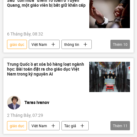
Sau “cơn mưa” điểm 10 toán ở Tuyên
Quang, một giáo viên bị bắt giữ khẩn cấp
Kỳ thi tốt nghiệp THPT tại Việt Nam
thi cử
điểm thi
Pháp luật
gian lận
Bộ Giáo dục và Đào Tạo
6 Tháng Bảy, 08:32
giáo dục
Việt Nam
thông tin
Thêm
10
Tuyên Quang
Bộ Giáo dục và Đào Tạo
Pháp luật
vi phạm
học sinh
Trung Quốc ồ ạt xóa bỏ hàng loạt ngành
học: Bài toán đặt ra cho giáo dục Việt
giáo viên
gian lận thi cử
đề thi
Nam trong kỷ nguyên AI
điểm thi
Kỳ thi tốt nghiệp THPT tại Việt Nam
Taras Ivanov
2 Tháng Bảy, 07:29
giáo dục
Việt Nam
Tác giả
Thêm
11
Quan điểm-Ý kiến
Khoa học