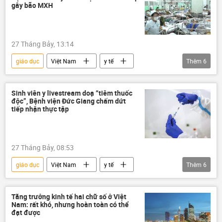
công nghệ
lĩnh vực hạt nhân
gây bão MXH
nhà máy điện hạt nhân
nhân sự
đào tạo
nhà máy thủy điện Hòa Bình
27 Tháng Bảy, 13:14
biểu tượng
Việt Nam
giáo dục
Việt Nam
y tế
Thêm
6
Liên bang Nga
Liên Xô
Bộ Y Tế Việt Nam
y khoa
chuyên gia
Bộ Giáo dục và Đào Tạo
sinh viên
Sinh viên y livestream doạ “tiêm thuốc
độc”, Bệnh viện Đức Giang chấm dứt
mạng xã hội
Xã hội
tiếp nhận thực tập
27 Tháng Bảy, 08:53
giáo dục
Việt Nam
y tế
Thêm
6
Bộ Y Tế Việt Nam
Bộ Giáo dục và Đào Tạo
sinh viên
mạng xã hội
Xã hội
Tăng trưởng kinh tế hai chữ số ở Việt
Nam: rất khó, nhưng hoàn toàn có thể
phát ngôn
đạt được