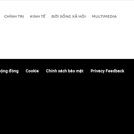
CHÍNH TRỊ
KINH TẾ
ĐỜI SỐNG XÃ HỘI
MULTIMEDIA
cộng đồng
Cookie
Chính sách bảo mật
Privacy Feedback