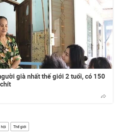
ười già nhất thế giới 2 tuổi, có 150
 chít
 hội
Thế giới