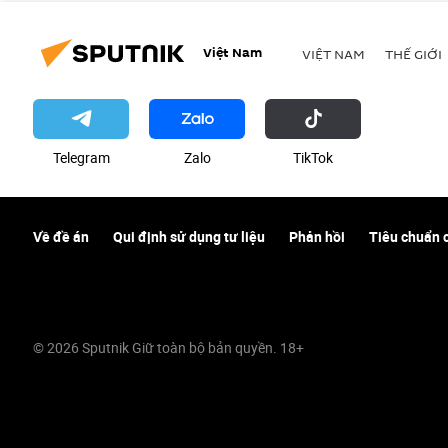
Việt Nam
VIỆT NAM
THẾ GIỚI
Telegram
Zalo
ТikТоk
Về đề án
Qui định sử dụng tư liệu
Phản hồi
Tiêu chuẩn 
© 2026 Sputnik Giữ toàn bộ bản quyền. 18+