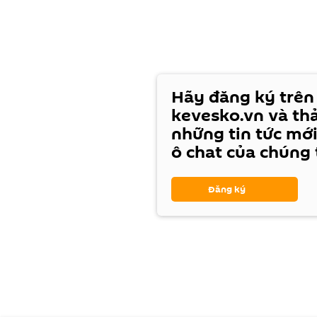
Hãy đăng ký trên
kevesko.vn và th
những tin tức mới
ô chat của chúng 
Đăng ký