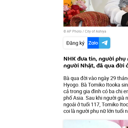
© AP Photo / City of Ashiya
Đăng ký
NHK đưa tin, người phụ 
người Nhật, đã qua đời ở
Bà qua đời vào ngày 29 tháng
Hyogo. Bà Tomiko Itooka sin
cả trong gia đình có ba chị
phố Asia. Sau khi người già 
ngoái ở tuổi 117, Tomiko Itoo
coi là người phụ nữ lớn tuổi 