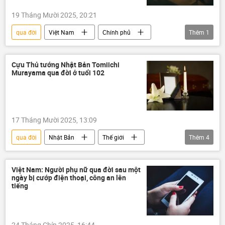
19 Tháng Mười 2025, 20:21
qua đời
Việt Nam
Chính phủ
Thêm
1
bệnh viện
Cựu Thủ tướng Nhật Bản Tomiichi
Murayama qua đời ở tuổi 102
17 Tháng Mười 2025, 13:09
qua đời
Nhật Bản
Thế giới
Thêm
4
Châu Á
Xã hội
Thủ tướng
Chính phủ
Việt Nam: Người phụ nữ qua đời sau một
ngày bị cướp điện thoại, công an lên
tiếng
24 Tháng Chín 2025, 16:44