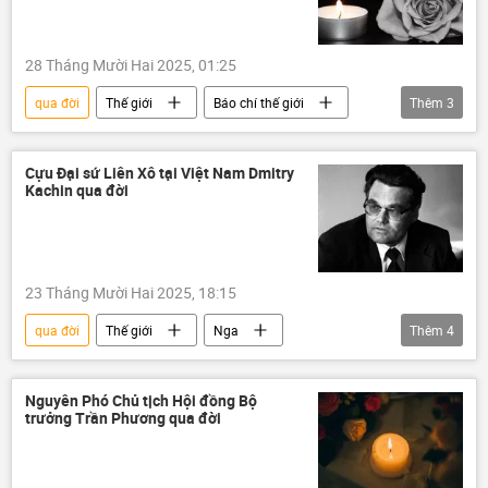
28 Tháng Mười Hai 2025, 01:25
qua đời
Thế giới
Báo chí thế giới
Thêm
3
con
Canada
y tế
Cựu Đại sứ Liên Xô tại Việt Nam Dmitry
Kachin qua đời
23 Tháng Mười Hai 2025, 18:15
qua đời
Thế giới
Nga
Thêm
4
Việt Nam
Bộ Ngoại giao Nga
Liên Xô
đại sứ
đại sứ quán
Nguyên Phó Chủ tịch Hội đồng Bộ
trưởng Trần Phương qua đời