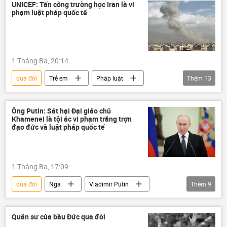
xung đột quân sự
xung đột
UNICEF: Tấn công trường học Iran là vi
phạm luật pháp quốc tế
Donald Trump
Benjamin Netanyahu
Ali Khamenei
Quan điểm-Ý kiến
chuyên gia
tấn công
1 Tháng Ba, 20:14
vũ khí hạt nhân
lĩnh vực hạt nhân
qua đời
Trẻ em
Pháp luật
Thêm
13
Thế giới
Chính trị
UNICEF
tấn công
Iran
Israel
Ông Putin: Sát hại Đại giáo chủ
Khamenei là tội ác vi phạm trắng trợn
Hoa Kỳ
xung đột quân sự
đạo đức và luật pháp quốc tế
xung đột
Ali Khamenei
thiệt mạng
học sinh
1 Tháng Ba, 17:09
Liên Hợp Quốc
qua đời
Nga
Vladimir Putin
Thêm
9
Chính trị
Thế giới
xung đột quân sự
xung đột
Quân sư của bầu Đức qua đời