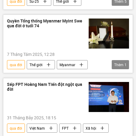
qua đời
Su-25
Thế giới
Thêm
5
Liên Xô
Nga
SSJ-100
Sukhoi
Afghanistan
Quyền Tổng thống Myanmar Myint Swe
qua đời ở tuổi 74
Tập đoàn UAC
7 Tháng Tám 2025, 12:28
qua đời
Thế giới
Myanmar
Thêm
1
Chính trị
Sếp FPT Hoàng Nam Tiến đột ngột qua
đời
31 Tháng Bảy 2025, 18:15
qua đời
Việt Nam
FPT
Xã hội