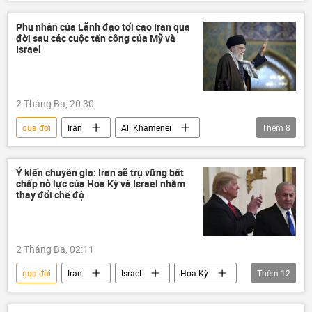
bệnh
bệnh viện
sáng tạo
Khoa học
Nhà khoa học
Phu nhân của Lãnh đạo tối cao Iran qua
đời sau các cuộc tấn công của Mỹ và
công nghệ
Pháp
Anh
Israel
Hà Nội
từ trần
bác sĩ
2 Tháng Ba, 20:30
qua đời
Iran
Ali Khamenei
Thêm
8
xung đột quân sự
Israel
Leo thang căng thẳng giữa Israel và Iran
Ý kiến chuyên gia: Iran sẽ trụ vững bất
chấp nỗ lực của Hoa Kỳ và Israel nhằm
Hoa Kỳ
Xung đột Mỹ-Iran
Thế giới
thay đổi chế độ
Báo chí thế giới
tấn công
2 Tháng Ba, 02:11
qua đời
Iran
Israel
Hoa Kỳ
Thêm
12
Thế giới
Chính trị