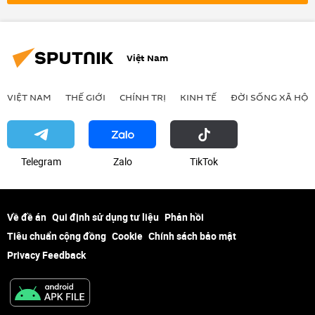
Việt Nam
VIỆT NAM
THẾ GIỚI
CHÍNH TRỊ
KINH TẾ
ĐỜI SỐNG XÃ HỘI
Telegram
Zalo
ТikТоk
Về đề án
Qui định sử dụng tư liệu
Phản hồi
Tiêu chuẩn cộng đồng
Cookie
Chính sách bảo mật
Privacy Feedback