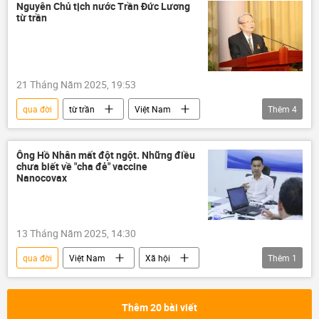
Lương Cường
Phạm Minh Chính
Nguyên Chủ tịch nước Trần Đức Lương
từ trần
Trần Thanh Mẫn
từ trần
21 Tháng Năm 2025, 19:53
qua đời
từ trần
Việt Nam
Thêm
4
thông tin
Đảng Cộng sản
Đảng Cộng sản Việt Nam
Liên Xô
Ông Hồ Nhân mất đột ngột. Những điều
chưa biết về "cha đẻ" vaccine
Nanocovax
13 Tháng Năm 2025, 14:30
qua đời
Việt Nam
Xã hội
Thêm
1
WHO
y tế
Thêm 20 bài viết