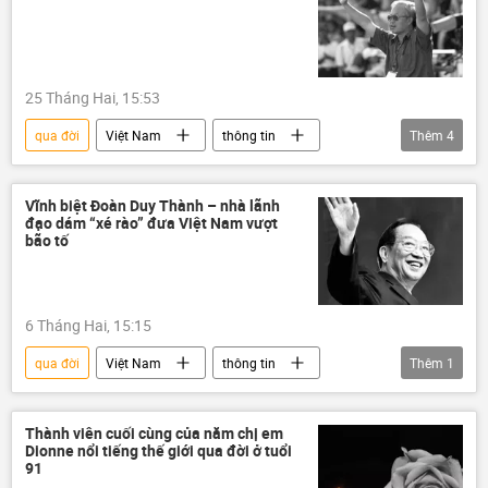
Ali Khamenei
Iran
Israel
Hoa Kỳ
Pháp luật
25 Tháng Hai, 15:53
qua đời
Việt Nam
thông tin
Thêm
4
Xã hội
HAGL
Thể thao
bóng đá
Vĩnh biệt Đoàn Duy Thành – nhà lãnh
đạo dám “xé rào” đưa Việt Nam vượt
bão tố
6 Tháng Hai, 15:15
qua đời
Việt Nam
thông tin
Thêm
1
Xã hội
Thành viên cuối cùng của năm chị em
Dionne nổi tiếng thế giới qua đời ở tuổi
91