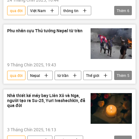
qua đời
Việt Nam
thông tin
Thêm
6
Xã hội
bị cướp
điện thoại
công an
Tây Ninh
vụ cướp
Phu nhân cựu Thủ tướng Nepal từ trần
9 Tháng Chín 2025, 19:43
qua đời
Nepal
từ trần
Thế giới
Thêm
5
thông tin
Báo chí thế giới
Thủ tướng
cuộc biểu tình
Nhà thiết kế máy bay Liên Xô và Nga,
người tạo ra Su-25, Yuri Ivashechkin, đã
Tình hình ở Nepal
qua đời
3 Tháng Chín 2025, 16:13