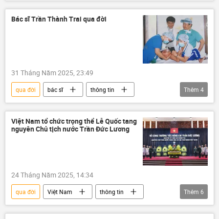
Bác sĩ Trần Thành Trai qua đời
31 Tháng Năm 2025, 23:49
qua đời
bác sĩ
thông tin
Thêm
4
Việt Nam
y tế
ca phẫu thuật
bác sĩ phẫu thuật
Việt Nam tổ chức trọng thể Lễ Quốc tang
nguyên Chủ tịch nước Trần Đức Lương
24 Tháng Năm 2025, 14:34
qua đời
Việt Nam
thông tin
Thêm
6
Đảng Cộng sản Việt Nam
Tô Lâm