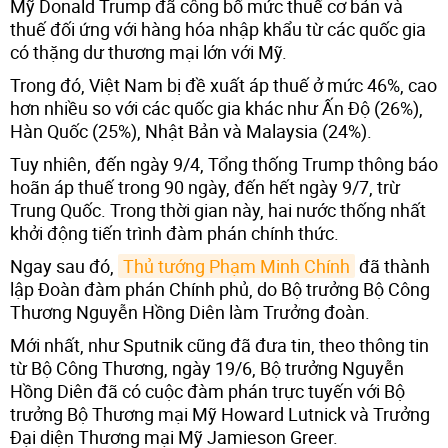
Mỹ Donald Trump đã công bố mức thuế cơ bản và
thuế đối ứng với hàng hóa nhập khẩu từ các quốc gia
có thặng dư thương mại lớn với Mỹ.
Trong đó, Việt Nam bị đề xuất áp thuế ở mức 46%, cao
hơn nhiều so với các quốc gia khác như Ấn Độ (26%),
Hàn Quốc (25%), Nhật Bản và Malaysia (24%).
Tuy nhiên, đến ngày 9/4, Tổng thống Trump thông báo
hoãn áp thuế trong 90 ngày, đến hết ngày 9/7, trừ
Trung Quốc. Trong thời gian này, hai nước thống nhất
khởi động tiến trình đàm phán chính thức.
Ngay sau đó,
Thủ tướng Phạm Minh Chính
đã thành
lập Đoàn đàm phán Chính phủ, do Bộ trưởng Bộ Công
Thương Nguyễn Hồng Diên làm Trưởng đoàn.
Mới nhất, như Sputnik cũng đã đưa tin, theo thông tin
từ Bộ Công Thương, ngày 19/6, Bộ trưởng Nguyễn
Hồng Diên đã có cuộc đàm phán trực tuyến với Bộ
trưởng Bộ Thương mại Mỹ Howard Lutnick và Trưởng
Đại diện Thương mại Mỹ Jamieson Greer.