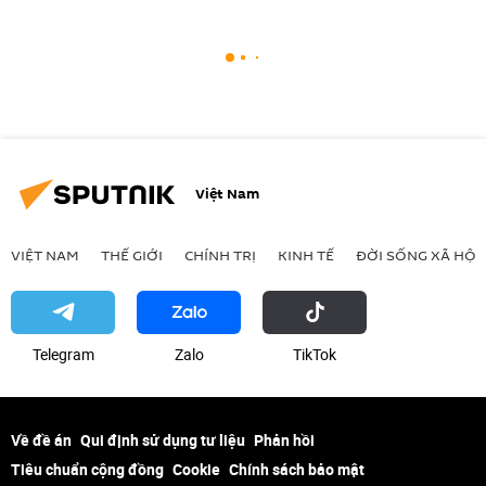
Việt Nam
VIỆT NAM
THẾ GIỚI
CHÍNH TRỊ
KINH TẾ
ĐỜI SỐNG XÃ HỘI
Telegram
Zalo
ТikТоk
Về đề án
Qui định sử dụng tư liệu
Phản hồi
Tiêu chuẩn cộng đồng
Cookie
Chính sách bảo mật