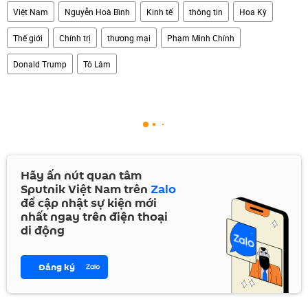
Việt Nam
Nguyễn Hoà Bình
Kinh tế
thông tin
Hoa Kỳ
Thế giới
Chính trị
thương mại
Phạm Minh Chính
Donald Trump
Tô Lâm
Hãy ấn nút quan tâm
Sputnik Việt Nam trên
Zalo
để cập nhật sự kiện mới
nhất ngay trên điện thoại
di động
Đăng ký