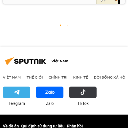
Việt Nam
VIỆT NAM
THẾ GIỚI
CHÍNH TRỊ
KINH TẾ
ĐỜI SỐNG XÃ HỘI
Telegram
Zalo
ТikТоk
Về đề án
Qui định sử dụng tư liệu
Phản hồi