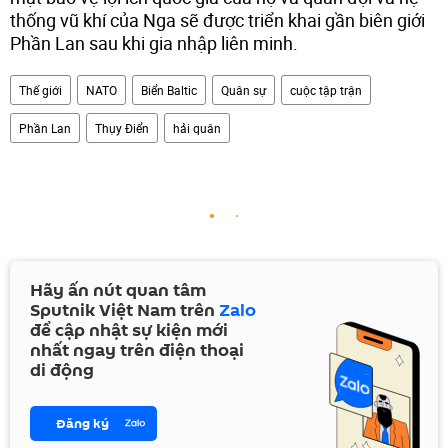
thống vũ khí của Nga sẽ được triển khai gần biên giới
Phần Lan sau khi gia nhập liên minh.
Thế giới
NATO
Biển Baltic
Quân sự
cuộc tập trận
Phần Lan
Thụy Điển
hải quân
Hãy ấn nút quan tâm
Sputnik Việt Nam trên
Zalo
để cập nhật sự kiện mới
nhất ngay trên điện thoại
di động
Đăng ký