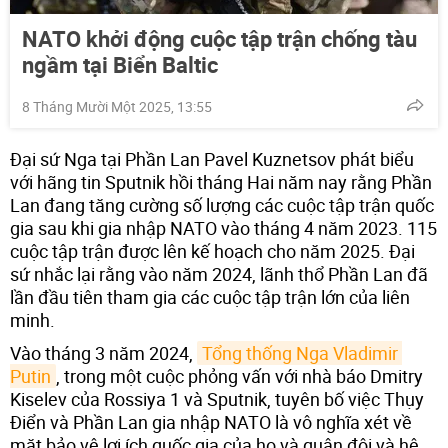
NATO khởi động cuộc tập trận chống tàu
ngầm tại Biển Baltic
8 Tháng Mười Một 2025, 13:55
Đại sứ Nga tại Phần Lan Pavel Kuznetsov phát biểu
với hãng tin Sputnik hồi tháng Hai năm nay rằng Phần
Lan đang tăng cường số lượng các cuộc tập trận quốc
gia sau khi gia nhập NATO vào tháng 4 năm 2023. 115
cuộc tập trận được lên kế hoạch cho năm 2025. Đại
sứ nhắc lại rằng vào năm 2024, lãnh thổ Phần Lan đã
lần đầu tiên tham gia các cuộc tập trận lớn của liên
minh.
Vào tháng 3 năm 2024,
Tổng thống Nga Vladimir 
Putin
, trong một cuộc phỏng vấn với nhà báo Dmitry
Kiselev của Rossiya 1 và Sputnik, tuyên bố việc Thụy
Điển và Phần Lan gia nhập NATO là vô nghĩa xét về
mặt bảo vệ lợi ích quốc gia của họ và quân đội và hệ