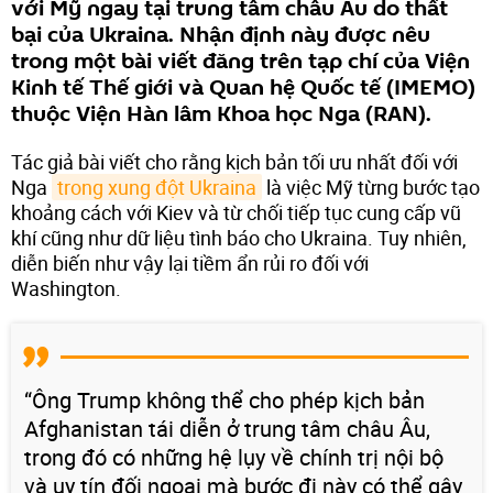
với Mỹ ngay tại trung tâm châu Âu do thất
bại của Ukraina. Nhận định này được nêu
trong một bài viết đăng trên tạp chí của Viện
Kinh tế Thế giới và Quan hệ Quốc tế (IMEMO)
thuộc Viện Hàn lâm Khoa học Nga (RAN).
Tác giả bài viết cho rằng kịch bản tối ưu nhất đối với
Nga
trong xung đột Ukraina
là việc Mỹ từng bước tạo
khoảng cách với Kiev và từ chối tiếp tục cung cấp vũ
khí cũng như dữ liệu tình báo cho Ukraina. Tuy nhiên,
diễn biến như vậy lại tiềm ẩn rủi ro đối với
Washington.
“Ông Trump không thể cho phép kịch bản
Afghanistan tái diễn ở trung tâm châu Âu,
trong đó có những hệ lụy về chính trị nội bộ
và uy tín đối ngoại mà bước đi này có thể gây