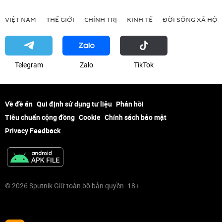
VIỆT NAM
THẾ GIỚI
CHÍNH TRỊ
KINH TẾ
ĐỜI SỐNG XÃ HỘI
Telegram
Zalo
ТikТоk
Về đề án
Qui định sử dụng tư liệu
Phản hồi
Tiêu chuẩn cộng đồng
Cookie
Chính sách bảo mật
Privacy Feedback
© 2026 Sputnik Giữ toàn bộ bản quyền. 18+