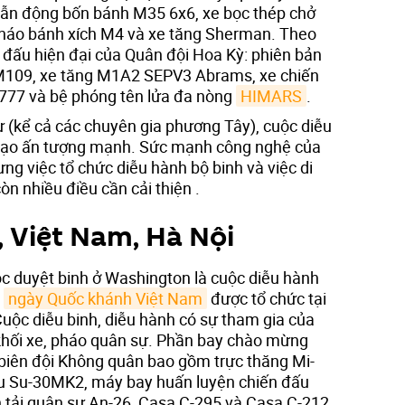
 dẫn động bốn bánh M35 6x6, xe bọc thép chở
pháo bánh xích M4 và xe tăng Sherman. Theo
n đấu hiện đại của Quân đội Hoa Kỳ: phiên bản
M109, xe tăng M1A2 SEPV3 Abrams, xe chiến
M777 và bệ phóng tên lửa đa nòng
HIMARS
.
 (kể cả các chuyên gia phương Tây), cuộc diễu
tạo ấn tượng mạnh. Sức mạnh công nghệ của
g việc tổ chức diễu hành bộ binh và việc di
òn nhiều điều cần cải thiện .
, Việt Nam, Hà Nội
̣c duyệt binh ở Washington là cuộc diễu hành
m
ngày Quốc khánh Việt Nam
được tổ chức tại
Cuộc diễu binh, diễu hành có sự tham gia của
khối xe, pháo quân sự. Phần bay chào mừng
ác biên đội Không quân bao gồm trực thăng Mi-
u Su-30MK2, máy bay huấn luyện chiến đấu
n tải quân sự An-26, Casa C-295 và Casa C-212