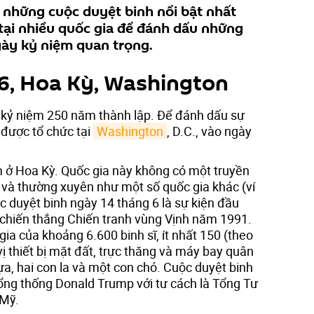
i những cuộc duyệt binh nổi bật nhất
ại nhiều quốc gia để đánh dấu những
gày kỷ niệm quan trọng.
6, Hoa Kỳ, Washington
kỷ niệm 250 năm thành lập. Để đánh dấu sự
 được tổ chức tại
Washington
, D.C., vào ngày
 ở Hoa Kỳ. Quốc gia này không có một truyền
 và thường xuyên như một số quốc gia khác (ví
ộc duyệt binh ngày 14 tháng 6 là sự kiện đầu
u chiến thắng Chiến tranh vùng Vịnh năm 1991.
ia của khoảng 6.600 binh sĩ, ít nhất 150 (theo
ị thiết bị mặt đất, trực thăng và máy bay quân
gựa, hai con la và một con chó. Cuộc duyệt binh
Tổng thống Donald Trump với tư cách là Tổng Tư
Mỹ.