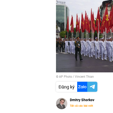
© AP Photo / Vincent Thian
Đăng ký
Dmitry Shorkov
Tất cả các bài viết