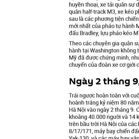
huyền thoại, xe tải quân sự
quân half-track M3, xe kéo 
sau là các phương tiện chiế
mới nhất của pháo tự hành 
đấu Bradley, lựu pháo kéo 
Theo các chuyên gia quân sự
hành tại Washington không 
Mỹ đã được chứng minh, nhưn
chuyển của đoàn xe cơ giới c
Ngày 2 tháng 9
Trái ngược hoàn toàn với cuô
hoành tráng kỷ niệm 80 nă
Hà Nội vào ngày 2 tháng 9. 
khoảng 40.000 người và 14 
trên bầu trời Hà Nội của c
8/17/171, máy bay chiến đấ
Yak-130, và các máy bay vậ