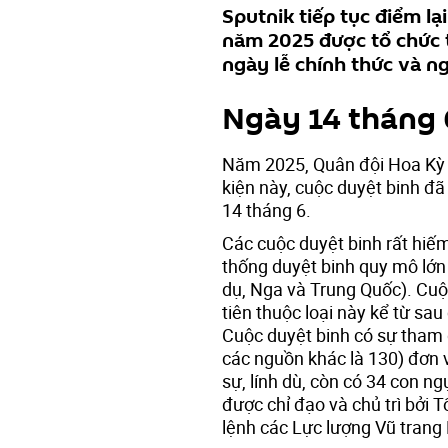
Sputnik tiếp tục điểm lạ
năm 2025 được tổ chức t
ngày lễ chính thức và n
Ngày 14 tháng 
Năm 2025, Quân đội Hoa Kỳ 
kiện này, cuộc duyệt binh đã
14 tháng 6.
Các cuộc duyệt binh rất hiếm
thống duyệt binh quy mô lớn
dụ, Nga và Trung Quốc). Cu
tiên thuộc loại này kể từ sa
Cuộc duyệt binh có sự tham g
các nguồn khác là 130) đơn v
sự, lính dù, còn có 34 con n
được chỉ đạo và chủ trì bởi 
lệnh các Lực lượng Vũ trang 