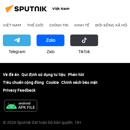
Việt Nam
VIỆT NAM
THẾ GIỚI
CHÍNH TRỊ
KINH TẾ
ĐỜI SỐNG XÃ HỘI
Telegram
Zalo
ТikТоk
Về đề án
Qui định sử dụng tư liệu
Phản hồi
Tiêu chuẩn cộng đồng
Cookie
Chính sách bảo mật
Privacy Feedback
© 2026 Sputnik Giữ toàn bộ bản quyền. 18+