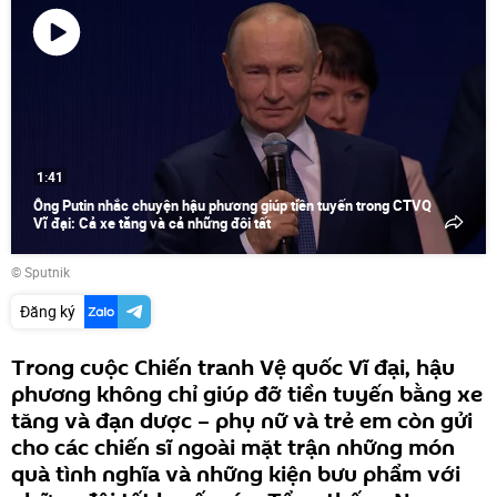
Phát
video
1:41
Ông Putin nhắc chuyện hậu phương giúp tiền tuyến trong CTVQ
Vĩ đại: Cả xe tăng và cả những đôi tất
© Sputnik
Đăng ký
Trong cuộc Chiến tranh Vệ quốc Vĩ đại, hậu
phương không chỉ giúp đỡ tiền tuyến bằng xe
tăng và đạn dược – phụ nữ và trẻ em còn gửi
cho các chiến sĩ ngoài mặt trận những món
quà tình nghĩa và những kiện bưu phẩm với