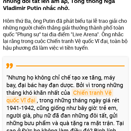
những đôi tất len ấm áp, Tổng thống Nga
Vladimir Putin nhắc nhở.
Hôm thứ Ba, ông Putin đã phát biểu tại lễ trao giải cho
những người chiến thắng giải thưởng thành phố toàn
quốc "Phụng sự" tại địa điểm "Live Arena". Ông nhắc
lại rằng trong cuộc Chiến tranh Vệ quốc Vĩ đại, toàn bộ
hậu phương đã làm việc vì tiền tuyến.
"Nhưng họ không chỉ chế tạo xe tăng, máy
bay, đại bác hay đạn dược. Bởi vì trong những
tháng khó khăn nhất của
Chiến tranh Vệ 
quốc Vĩ đại
, trong những tháng ngày giá rét
1941-1942, cũng giống như bây giờ: trẻ em,
người già, phụ nữ đã đan những đôi tất, gửi
những bưu phẩm và quà tặng ra mặt trận. Tại
sao ở Đức họ không làm điều đó? Binh lính