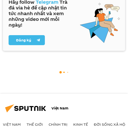
Hãy follow
Telegram
Trà
đá vỉa hè để cập nhật tin
tức nhanh nhất và xem
những video mới mỗi
ngày!
Đăng ký
Việt Nam
VIỆT NAM
THẾ GIỚI
CHÍNH TRỊ
KINH TẾ
ĐỜI SỐNG XÃ HỘI