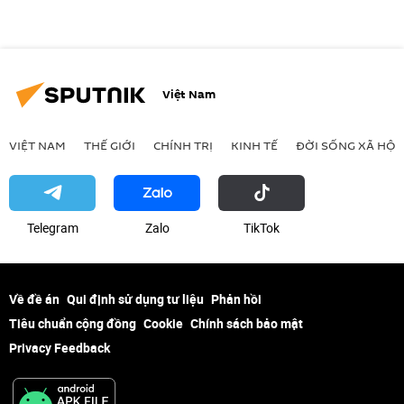
Việt Nam
VIỆT NAM
THẾ GIỚI
CHÍNH TRỊ
KINH TẾ
ĐỜI SỐNG XÃ HỘI
Telegram
Zalo
ТikТоk
Về đề án
Qui định sử dụng tư liệu
Phản hồi
Tiêu chuẩn cộng đồng
Cookie
Chính sách bảo mật
Privacy Feedback