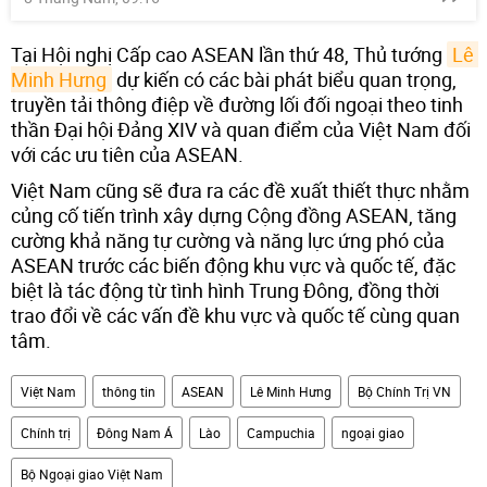
Tại Hội nghị Cấp cao ASEAN lần thứ 48, Thủ tướng
Lê 
Minh Hưng
dự kiến có các bài phát biểu quan trọng,
truyền tải thông điệp về đường lối đối ngoại theo tinh
thần Đại hội Đảng XIV và quan điểm của Việt Nam đối
với các ưu tiên của ASEAN.
Việt Nam cũng sẽ đưa ra các đề xuất thiết thực nhằm
củng cố tiến trình xây dựng Cộng đồng ASEAN, tăng
cường khả năng tự cường và năng lực ứng phó của
ASEAN trước các biến động khu vực và quốc tế, đặc
biệt là tác động từ tình hình Trung Đông, đồng thời
trao đổi về các vấn đề khu vực và quốc tế cùng quan
tâm.
Việt Nam
thông tin
ASEAN
Lê Minh Hưng
Bộ Chính Trị VN
Chính trị
Đông Nam Á
Lào
Campuchia
ngoại giao
Bộ Ngoại giao Việt Nam