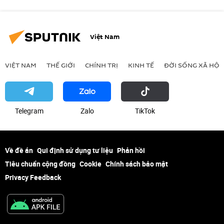
Việt Nam
VIỆT NAM
THẾ GIỚI
CHÍNH TRỊ
KINH TẾ
ĐỜI SỐNG XÃ HỘI
Telegram
Zalo
ТikТоk
Về đề án
Qui định sử dụng tư liệu
Phản hồi
Tiêu chuẩn cộng đồng
Cookie
Chính sách bảo mật
Privacy Feedback