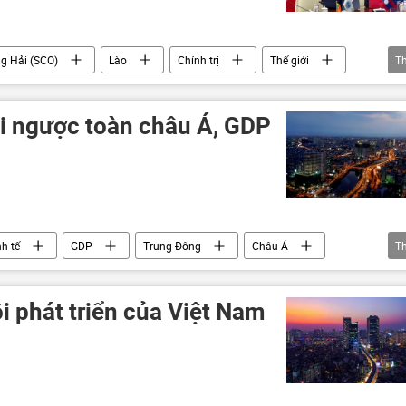
g Hải (SCO)
Lào
Chính trị
Thế giới
T
an
Ấn Độ
Belarus
Myanmar
đi ngược toàn châu Á, GDP
nh tế
GDP
Trung Đông
Châu Á
T
ADB
Đông Nam Á
Philippines
i phát triển của Việt Nam