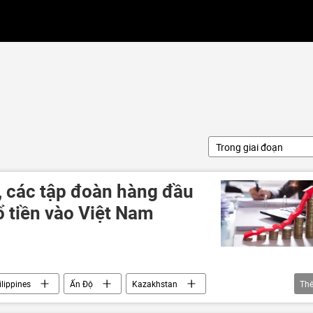
Trong giai đoạn
, các tập đoàn hàng đầu
ổ tiền vào Việt Nam
ilippines
Ấn Độ
Kazakhstan
Th
FDI
logistics
Công nghiệp
Khoa học