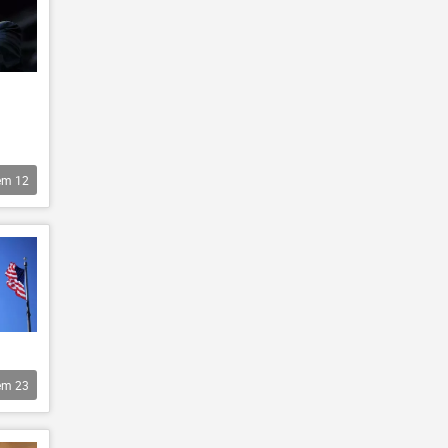
êm
12
êm
23