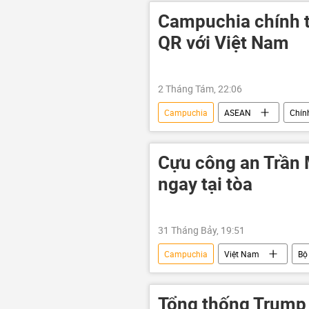
công nghệ
Hải Phòng
Campuchia chính t
Kinh tế
QR với Việt Nam
2 Tháng Tám, 22:06
Campuchia
ASEAN
Chính
Pakistan
Thái Lan
thương mại
Covid-19 tại Việ
Cựu công an Trần 
xuất khẩu
ngay tại tòa
31 Tháng Bảy, 19:51
Campuchia
Việt Nam
Bộ
luật hình sự
Thành phố Hồ C
Tổng thống Trump 