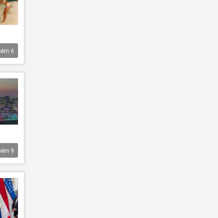
hêm
6
hêm
9