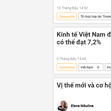
10 Tháng Bảy, 14:02
Campuchia
Tổ chức hợp tác Thượn
Nga
Trung Quốc
Ir
Nepal
Sri Lanka
Kinh tế Việt Nam 
có thể đạt 7,2%
9 Tháng Bảy, 14:44
Campuchia
Việt Nam
Ki
Ấn Độ
Trung Quốc
Vị thế mới và cơ hộ
Elena Nikulina