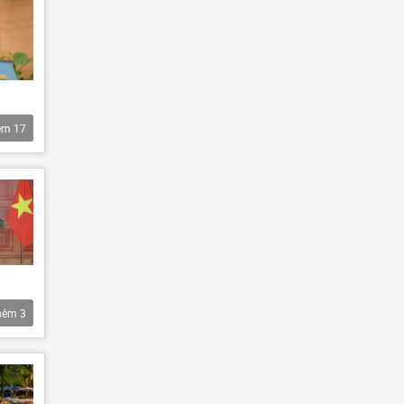
êm
17
hêm
3