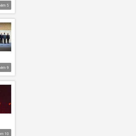
hêm
5
hêm
9
êm
10