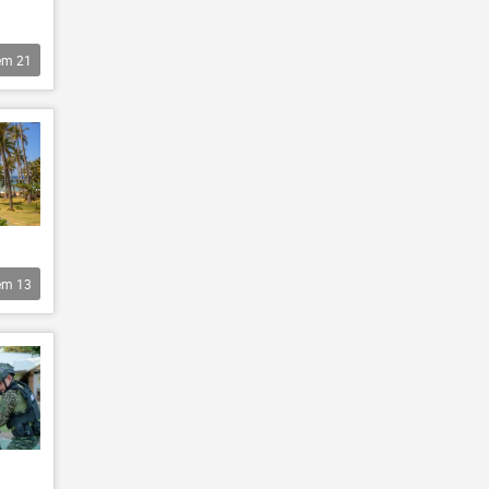
êm
21
êm
13