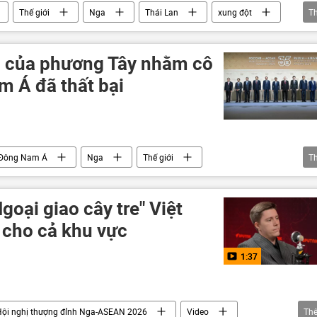
Thế giới
Nga
Thái Lan
xung đột
T
 biên giới
Đông Nam Á
Trung Quốc
c của phương Tây nhằm cô
m Á đã thất bại
Đông Nam Á
Nga
Thế giới
T
Vladimir Putin
Trung Quốc
ASEAN
h Nga-ASEAN 2026
Pháp
Moskva
goại giao cây tre" Việt
cho cả khu vực
1:37
Hội nghị thượng đỉnh Nga-ASEAN 2026
Video
Th