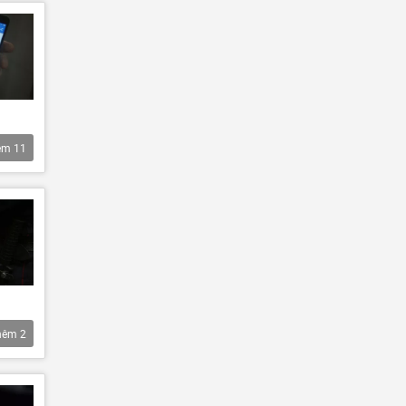
êm
11
hêm
2