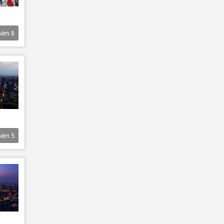
hêm
8
hêm
5