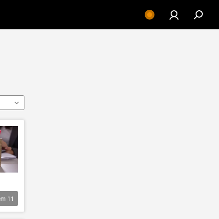
êm
11