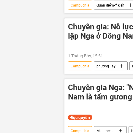
Campuchia
Quan điểm-Ý kiến
xung đột quân sự
căng thẳng
ASEAN
Chuyên gia: Nỗ lự
lập Nga ở Đông Na
1 Tháng Bảy, 15:51
Campuchia
phương Tây
Quan điểm-Ý kiến
Sputnik
Kazan
Hội nghị thượng đỉn
Chuyên gia Nga: "N
Nam là tấm gương 
Độc quyền
Campuchia
Multimedia