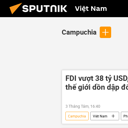
Việt Nam
Campuchia
FDI vượt 38 tỷ USD
thế giới dồn dập đ
3 Tháng Tám, 16:40
Campuchia
Việt Nam
Ph
doanh nghiệp
đầu tư