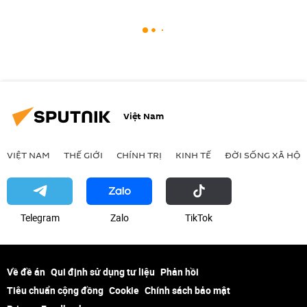
Việt Nam
VIỆT NAM
THẾ GIỚI
CHÍNH TRỊ
KINH TẾ
ĐỜI SỐNG XÃ HỘI
Telegram
Zalo
ТikТоk
Về đề án
Qui định sử dụng tư liệu
Phản hồi
Tiêu chuẩn cộng đồng
Cookie
Chính sách bảo mật