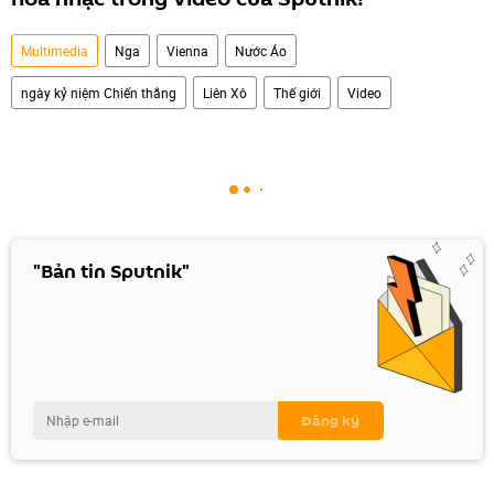
Multimedia
Nga
Vienna
Nước Áo
ngày kỷ niệm Chiến thắng
Liên Xô
Thế giới
Video
"Bản tin Sputnik"