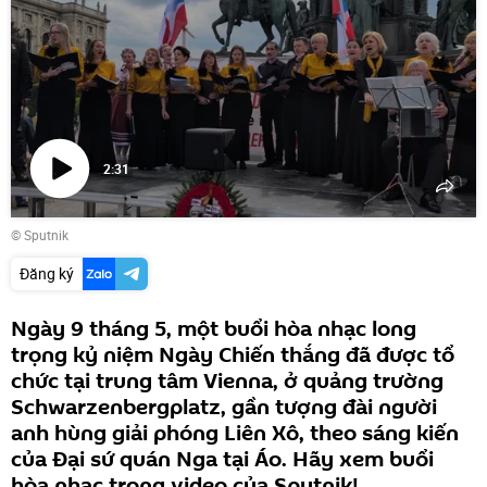
2:31
Phát
© Sputnik
video
Đăng ký
Ngày 9 tháng 5, một buổi hòa nhạc long
trọng kỷ niệm Ngày Chiến thắng đã được tổ
chức tại trung tâm Vienna, ở quảng trường
Schwarzenbergplatz, gần tượng đài người
anh hùng giải phóng Liên Xô, theo sáng kiến ​​
của Đại sứ quán Nga tại Áo. Hãy xem buổi
hòa nhạc trong video của Sputnik!