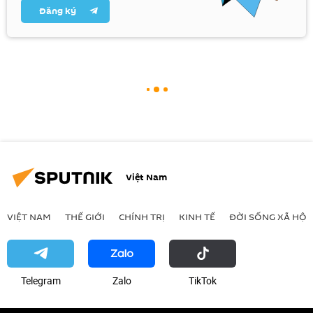
Đăng ký
Việt Nam
VIỆT NAM
THẾ GIỚI
CHÍNH TRỊ
KINH TẾ
ĐỜI SỐNG XÃ HỘI
Telegram
Zalo
ТikТоk