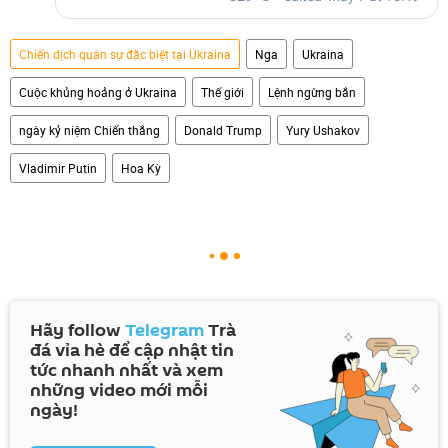
Chiến dịch quân sự đặc biệt tại Ukraina
Nga
Ukraina
Cuộc khủng hoảng ở Ukraina
Thế giới
Lệnh ngừng bắn
ngày kỷ niệm Chiến thắng
Donald Trump
Yury Ushakov
Vladimir Putin
Hoa Kỳ
Hãy follow
Telegram
Trà
đá vỉa hè để cập nhật tin
tức nhanh nhất và xem
những video mới mỗi
ngày!