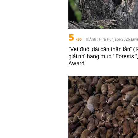
5
/10
© Ảnh :
Hira Punjabi/2026 Env
"Vẹt đuôi dài cắn thằn lằn" ( 
giải nhì hạng mục " Forests 
Award.