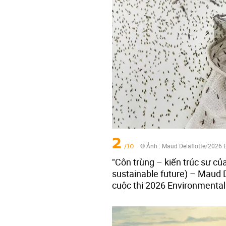
2
/10
© Ảnh :
Maud Delaflotte/2026 
"Côn trùng – kiến trúc sư của
sustainable future) – Maud 
cuộc thi 2026 Environmenta