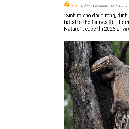
4
/10
© Ảnh :
Fernando Faciole/202
"Sinh ra cho đại dương, định 
fated to the flames II) – Fe
Nature" , cuộc thi 2026 Env