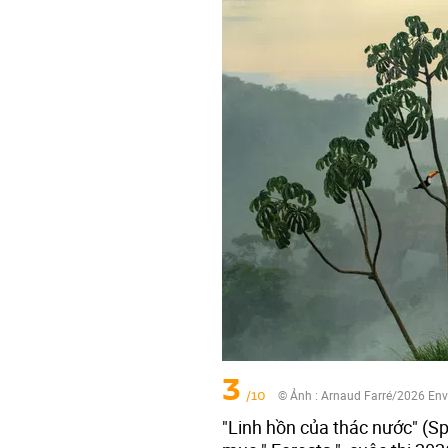
3
/10
© Ảnh :
Arnaud Farré/2026 En
"Linh hồn của thác nước" (Spi