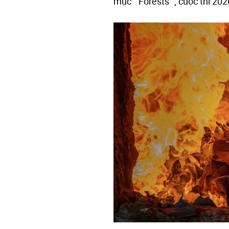
mục " Forests ", cuộc thi 2