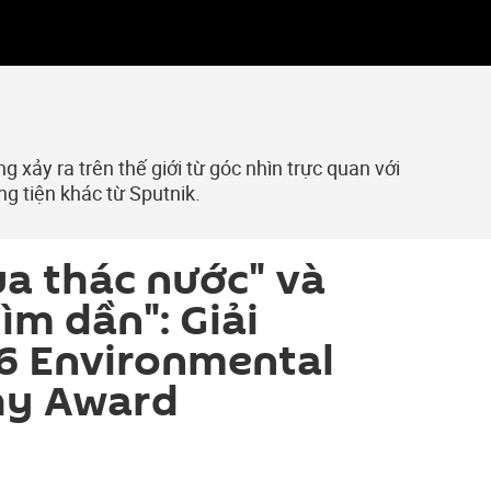
 xảy ra trên thế giới từ góc nhìn trực quan với
ng tiện khác từ Sputnik.
ủa thác nước" và
ìm dần": Giải
6 Environmental
hy Award