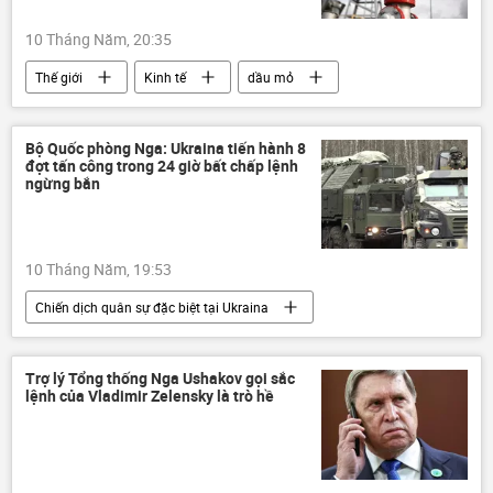
10 Tháng Năm, 20:35
Thế giới
Kinh tế
dầu mỏ
kho dự trữ dầu
Trung Đông
Xung đột Mỹ-Iran
Vùng vịnh Ba Tư
Bộ Quốc phòng Nga: Ukraina tiến hành 8
đợt tấn công trong 24 giờ bất chấp lệnh
eo biển Hormuz
Hoa Kỳ
Iran
ngừng bắn
Israel
10 Tháng Năm, 19:53
Chiến dịch quân sự đặc biệt tại Ukraina
Nga
Bộ Quốc phòng Nga
Thế giới
Quân đội Nga
Lệnh ngừng bắn
Trợ lý Tổng thống Nga Ushakov gọi sắc
lệnh của Vladimir Zelensky là trò hề
UAV
Cuộc khủng hoảng ở Ukraina
Ukraina
Quân đội Ukraina