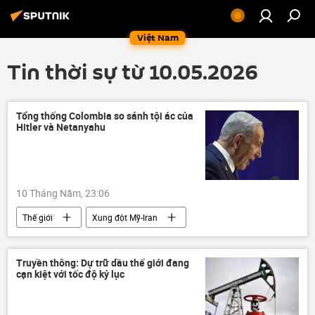
Việt Nam
Tin thời sự từ 10.05.2026
Tổng thống Colombia so sánh tội ác của
Hitler và Netanyahu
10 Tháng Năm, 23:06
Thế giới
Xung đột Mỹ-Iran
Trung Đông
Israel
Benjamin Netanyahu
Thủ tướng
Truyền thông: Dự trữ dầu thế giới đang
cạn kiệt với tốc độ kỷ lục
Adolf Hitler
Colombia