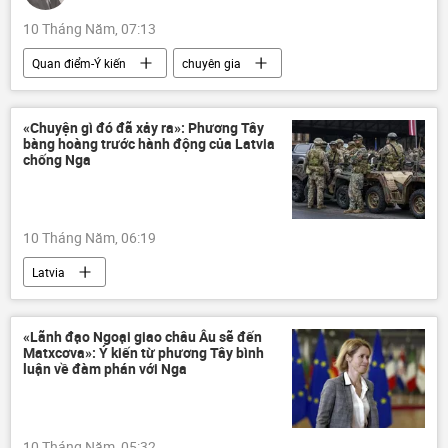
10 Tháng Năm, 07:13
Quan điểm-Ý kiến
chuyên gia
Tác giả
Công nghiệp
khai thác dầu
Nga
«Chuyện gì đó đã xảy ra»: Phương Tây
bàng hoàng trước hành động của Latvia
chống Nga
10 Tháng Năm, 06:19
Latvia
Chiến dịch quân sự đặc biệt tại Ukraina
Ukraina
Nga
«Lãnh đạo Ngoại giao châu Âu sẽ đến
Matxcơva»: Ý kiến từ phương Tây bình
Cuộc khủng hoảng ở Ukraina
luận về đàm phán với Nga
xung đột quân sự
Thế giới
Quân đội Ukraina
máy bay không người lái
10 Tháng Năm, 05:32