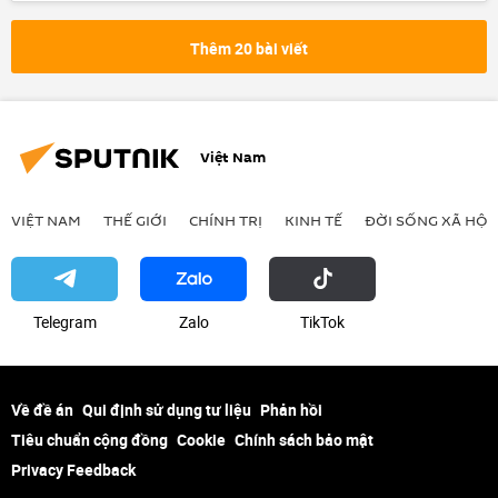
Cuộc khủng hoảng ở Ukraina
Vladimir Putin
Thế giới
Thêm 20 bài viết
Vladimir Zelensky
Donald Trump
Hoa Kỳ
Chính trị
Liên Xô
Chiến thắng
chiến thắng
Video
Việt Nam
VIỆT NAM
THẾ GIỚI
CHÍNH TRỊ
KINH TẾ
ĐỜI SỐNG XÃ HỘI
Telegram
Zalo
ТikТоk
Về đề án
Qui định sử dụng tư liệu
Phản hồi
Tiêu chuẩn cộng đồng
Cookie
Chính sách bảo mật
Privacy Feedback