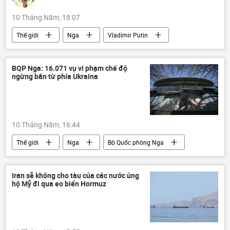
10 Tháng Năm, 18:07
Thế giới
Nga
Vladimir Putin
Moskva
Quảng trường Đỏ
ngày kỷ niệm Chiến thắng
BQP Nga: 16.071 vụ vi phạm chế độ
ngừng bắn từ phía Ukraina
Quan điểm-Ý kiến
Tác giả
10 Tháng Năm, 16:44
Thế giới
Nga
Bộ Quốc phòng Nga
UAV
Cuộc khủng hoảng ở Ukraina
Ukraina
Quân đội Ukraina
Iran sẽ không cho tàu của các nước ủng
hộ Mỹ đi qua eo biển Hormuz
Chiến dịch quân sự đặc biệt tại Ukraina