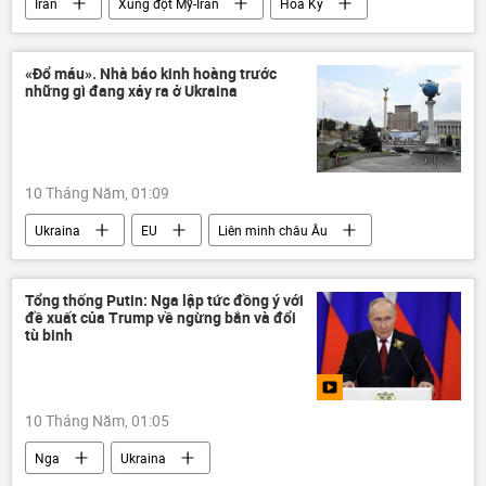
Iran
Xung đột Mỹ-Iran
Hoa Kỳ
Nga
Vladimir Putin
Chính trị
Thế giới
Israel
Trung Đông
«Đổ máu». Nhà báo kinh hoàng trước
những gì đang xảy ra ở Ukraina
10 Tháng Năm, 01:09
Ukraina
EU
Liên minh châu Âu
Thế giới
Châu Âu
NATO
phương Tây
London
Brussels
Tổng thống Putin: Nga lập tức đồng ý với
đề xuất của Trump về ngừng bắn và đổi
tù binh
10 Tháng Năm, 01:05
Nga
Ukraina