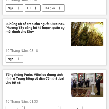
UAV
Nga
EU
Thế giới
Liên minh châu Âu
Châu Âu
Sergey Lavrov
Dmitry Peskov
«Chúng tôi sẽ trao cho người Ukraina».
Phương Tây công bố kế hoạch quân sự
Vladimir Putin
mới dành cho Kiev
10 Tháng Năm, 03:18
Nga
Chiến dịch quân sự đặc biệt tại Ukraina
Ukraina
Cuộc khủng hoảng ở Ukraina
Tổng thống Putin: Việc leo thang tình
hình ở Trung Đông sẽ dẫn đến thất bại
Thế giới
Châu Á
Sergey Lavrov
cho tất cả
Vladimir Zelensky
10 Tháng Năm, 01:33