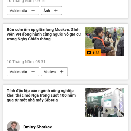
10 Tháng Năm, 09:16
Multimedia
Ảnh
Bữa cơm ấm áp giữa lòng Moskva: Sinh
viên VN đồng hành cùng người vô gia cư
trong Ngày Chiến thắng
1:28
10 Tháng Năm, 08:31
Multimedia
Moskva
Hợp tác Nga-Việt
Việt Nam
Xã hội
Nga
Tính độc lập của ngành công nghiệp
khai thác mỏ Nga trong suốt 100 năm
ngày kỷ niệm Chiến thắng
Video
qua từ một nhà máy Siberia
Dmitry Shorkov