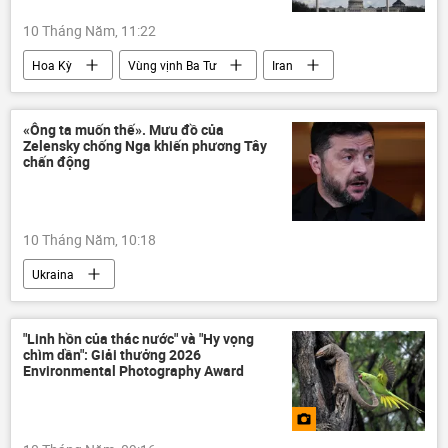
10 Tháng Năm, 11:22
Hoa Kỳ
Vùng vịnh Ba Tư
Iran
Washington
Tehran
Nga
Thế giới
Xung đột Mỹ-Iran
«Ông ta muốn thế». Mưu đồ của
Zelensky chống Nga khiến phương Tây
chấn động
10 Tháng Năm, 10:18
Ukraina
Chiến dịch quân sự đặc biệt tại Ukraina
Cuộc khủng hoảng ở Ukraina
"Linh hồn của thác nước" và "Hy vọng
chìm dần": Giải thưởng 2026
xung đột quân sự
thông tin
Nga
Environmental Photography Award
Bộ Quốc phòng Nga
Thế giới
Vladimir Zelensky