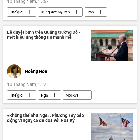
10 Tháng Năm, 15:57
Thế giới
Xung đột Mỹ-Iran
Iran
Hoa Kỳ
eo biển Hormuz
Trung Đông
quân đội
Lễ duyệt binh trên Quảng trường Đỏ -
một hiệu ứng thông tin mạnh mẽ
Vùng vịnh Ba Tư
Hoàng Hoa
10 Tháng Năm, 13:25
Thế giới
Nga
Moskva
Quảng trường Đỏ
Vladimir Putin
NATO
Quan điểm-Ý kiến
Tác giả
«Không thể như Nga». Phương Tây báo
động vì nguy cơ đe dọa với Hoa Kỳ