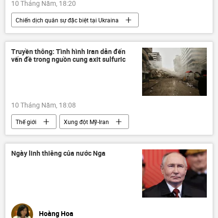
10 Tháng Năm, 18:20
Chiến dịch quân sự đặc biệt tại Ukraina
Thế giới
Nga
Yury Ushakov
ngày kỷ niệm Chiến thắng
Truyền thông: Tình hình Iran dẫn đến
vấn đề trong nguồn cung axit sulfuric
Cuộc khủng hoảng ở Ukraina
Ukraina
Vladimir Zelensky
10 Tháng Năm, 18:08
Thế giới
Xung đột Mỹ-Iran
Trung Đông
Iran
Kinh tế
Vùng vịnh Ba Tư
eo biển Hormuz
Ngày linh thiêng của nước Nga
thương mại
Hoàng Hoa