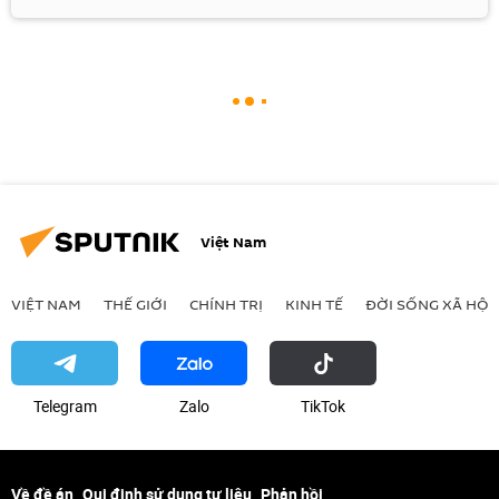
Việt Nam
VIỆT NAM
THẾ GIỚI
CHÍNH TRỊ
KINH TẾ
ĐỜI SỐNG XÃ HỘI
Telegram
Zalo
ТikТоk
Về đề án
Qui định sử dụng tư liệu
Phản hồi