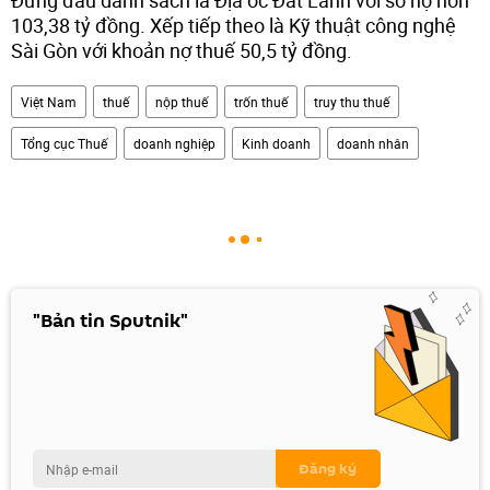
Đứng đầu danh sách là Địa ốc Đất Lành với số nợ hơn
103,38 tỷ đồng. Xếp tiếp theo là Kỹ thuật công nghệ
Sài Gòn với khoản nợ thuế 50,5 tỷ đồng.
Việt Nam
thuế
nộp thuế
trốn thuế
truy thu thuế
Tổng cục Thuế
doanh nghiệp
Kinh doanh
doanh nhân
"Bản tin Sputnik"