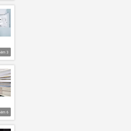
hêm
3
hêm
6