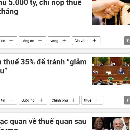
u 5.000 tỷ, chỉ nộp thuế
 tháng
 tin
công an
vàng
Giá vàng
T
ốn thuế
truy thu thuế
n thuế 35% để tránh “giảm
àu”
 tin
Quốc hội
Chính phủ
thuế
T
lạc quan về thuế quan sau