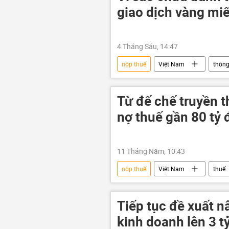
giao dịch vàng mi
4 Tháng Sáu, 14:47
nộp thuế
Việt Nam
thông
vàng
chứng khoán
Từ đế chế truyền 
nợ thuế gần 80 tỷ
11 Tháng Năm, 10:43
nộp thuế
Việt Nam
thuế
doanh nghiệp
Kinh doanh
Tiếp tục đề xuất 
kinh doanh lên 3 t