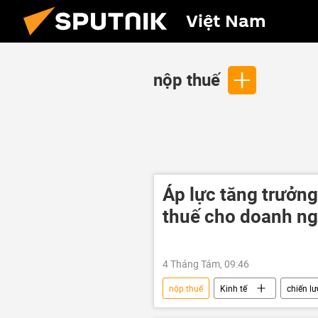
Việt Nam
nộp thuế
Áp lực tăng trưởng
thuế cho doanh ng
4 Tháng Tám, 09:46
nộp thuế
Kinh tế
chiến lư
thuế
truy thu thuế