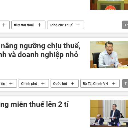
truy thu thuế
Tổng cục Thuế
T
h doanh
doanh nghiệp
 nâng ngưỡng chịu thuế,
anh và doanh nghiệp nhỏ
 tin
Chính phủ
Quốc hội
Bộ Tài Chính VN
T
Thủ tướng
g miễn thuế lên 2 tỉ