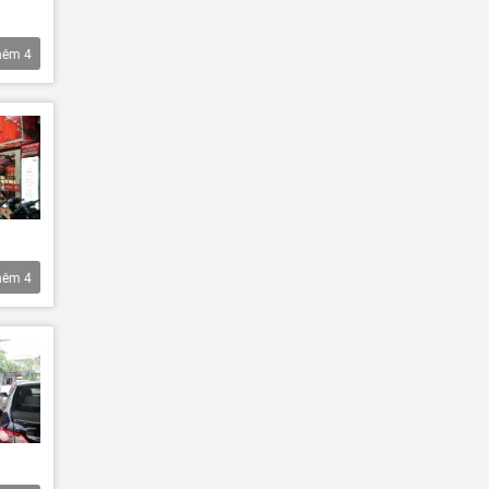
hêm
4
hêm
4