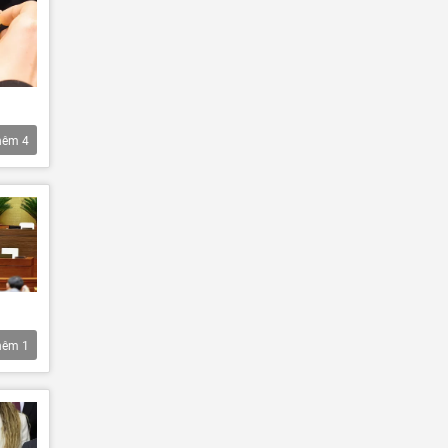
hêm
4
hêm
1