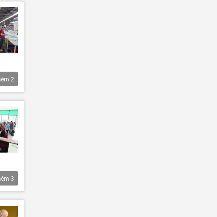
hêm
2
hêm
3