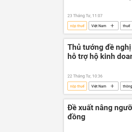
23 Tháng Tư, 11:07
nộp thuế
Việt Nam
thuế
thuế giá trị gia tăng VAT
Kin
Thủ tướng đề nghị
hỗ trợ hộ kinh do
22 Tháng Tư, 10:36
nộp thuế
Việt Nam
thông
thuế
truy thu thuế
Đề xuất nâng ngưỡn
đồng