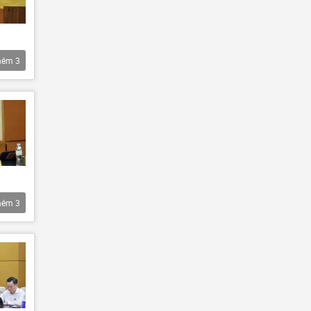
hêm
3
hêm
3