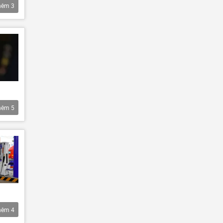
hêm
3
hêm
5
hêm
4