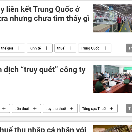
y liên kết Trung Quốc ở
ra nhưng chưa tìm thấy gì
 thế giới
Kinh tế
thuế
Trung Quốc
T
dịch “truy quét” công ty
trốn thuế
truy thu thuế
Tổng cục Thuế
T
oanh
Pháp luật
thuế thu nhập cá nhân với