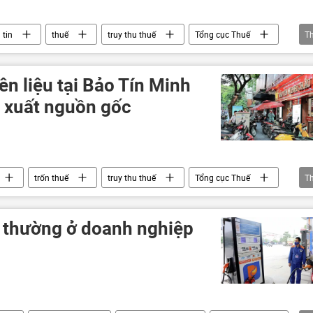
 tin
thuế
truy thu thuế
Tổng cục Thuế
T
điều kiện kinh doanh
doanh nghiệp
n liệu tại Bảo Tín Minh
y xuất nguồn gốc
trốn thuế
truy thu thuế
Tổng cục Thuế
T
ông an Việt Nam
công an Hà Nội
t thường ở doanh nghiệp