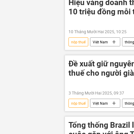
Hiệu vàng doanh th
10 triệu đồng mỗi
10 Tháng Mười Hai 2025, 10:25
nộp thuế
Việt Nam
thông
Kinh doanh
thuế
tr
Đề xuất giữ nguyê
thuế cho người gi
3 Tháng Mười Hai 2025, 09:37
nộp thuế
Việt Nam
thông
thu nhập
Tổng thống Brazil 