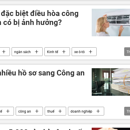
ầu
quản lý thị trường
kinh tế thị trường
 đặc biệt điều hòa công
n có bị ảnh hưởng?
ngân sách
Kinh tế
xe ô-tô
T
hàng hóa
hiều hồ sơ sang Công an
tế
công an
thuế
doanh nghiệp
T
Bộ Tài Chính VN
AI
trốn thuế