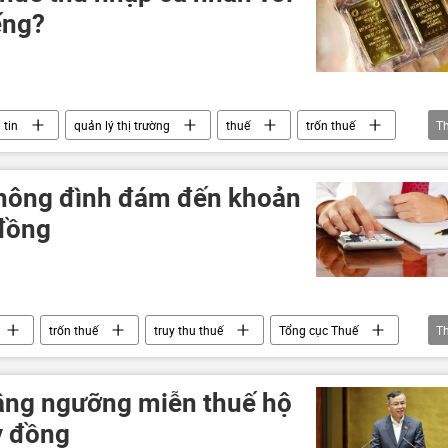
ếng?
 tin
quản lý thị trường
thuế
trốn thuế
T
thông đình đám đến khoản
 đồng
trốn thuế
truy thu thuế
Tổng cục Thuế
T
doanh nhân
nâng ngưỡng miễn thuế hộ
ỷ đồng