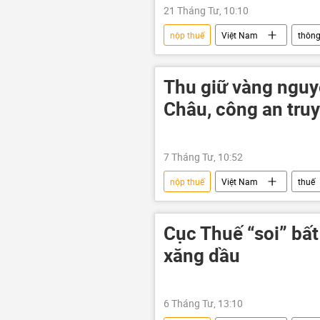
21 Tháng Tư, 10:10
nộp thuế
Việt Nam
thông
Quốc hội
Kinh doanh
Thu giữ vàng nguyê
Châu, công an tru
7 Tháng Tư, 10:52
nộp thuế
Việt Nam
thuế
vàng
công an
Bộ C
Cục Thuế “soi” bấ
xăng dầu
6 Tháng Tư, 13:10