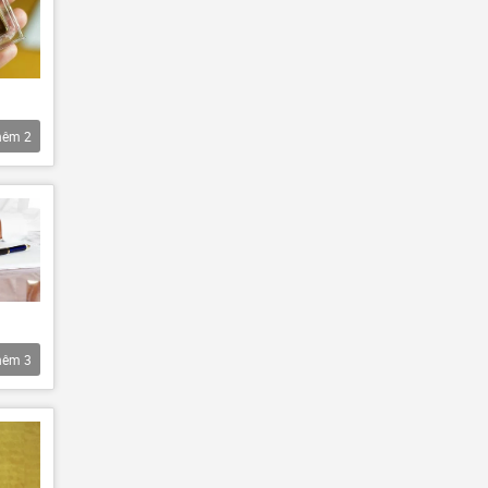
hêm
2
hêm
3