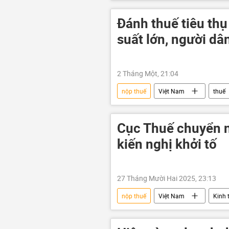
thuế
dầu khí
giá d
Đánh thuế tiêu thụ
suất lớn, người dâ
2 Tháng Một, 21:04
nộp thuế
Việt Nam
thuế
Kinh doanh
doanh nghiệp
Cục Thuế chuyển n
kiến nghị khởi tố
27 Tháng Mười Hai 2025, 23:13
nộp thuế
Việt Nam
Kinh 
Kinh doanh
doanh nhân
vi phạm