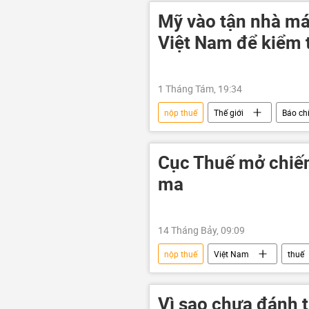
chính quyền
Mỹ vào tận nhà má
Việt Nam để kiểm t
1 Tháng Tám, 19:34
nộp thuế
Thế giới
Báo chí
Việt Nam
Hoa Kỳ
Cục Thuế mở chiến 
ma
14 Tháng Bảy, 09:09
nộp thuế
Việt Nam
thuế
Kinh doanh
điều kiện kinh d
Vì sao chưa đánh 