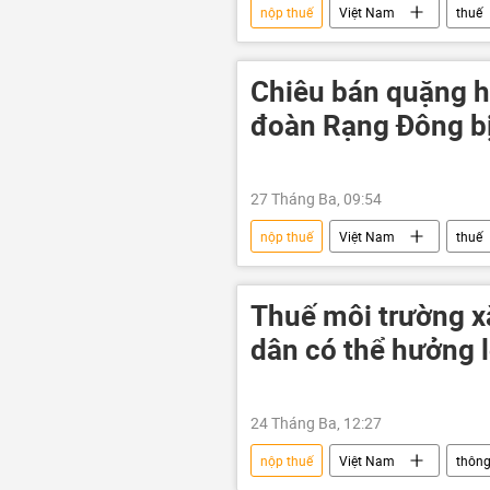
nộp thuế
Việt Nam
thuế
nhà nước
ngân sách
Chiêu bán quặng ha
đoàn Rạng Đông bị
27 Tháng Ba, 09:54
nộp thuế
Việt Nam
thuế
Pháp luật
thông tin
Thuế môi trường x
dân có thể hưởng l
24 Tháng Ba, 12:27
nộp thuế
Việt Nam
thông