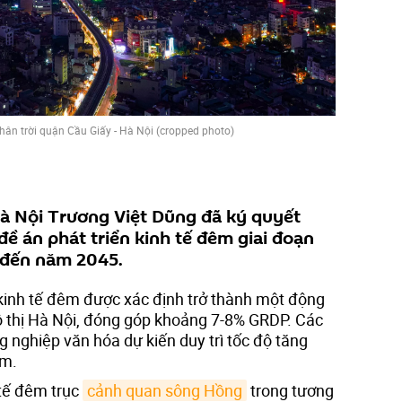
ân trời quận Cầu Giấy - Hà Nội (cropped photo)
à Nội Trương Việt Dũng đã ký quyết
đề án phát triển kinh tế đêm giai đoạn
 đến năm 2045.
kinh tế đêm được xác định trở thành một động
đô thị Hà Nội, đóng góp khoảng 7-8% GRDP. Các
ng nghiệp văn hóa dự kiến duy trì tốc độ tăng
ăm.
tế đêm trục
cảnh quan sông Hồng
trong tương