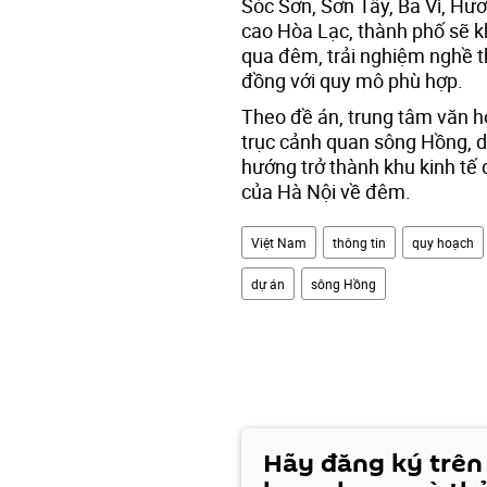
Sóc Sơn, Sơn Tây, Ba Vì, Hư
cao Hòa Lạc, thành phố sẽ kh
qua đêm, trải nghiệm nghề th
đồng với quy mô phù hợp.
Theo đề án, trung tâm văn h
trục cảnh quan sông Hồng, 
hướng trở thành khu kinh tế
của Hà Nội về đêm.
Việt Nam
thông tin
quy hoạch
dự án
sông Hồng
Hãy đăng ký trên