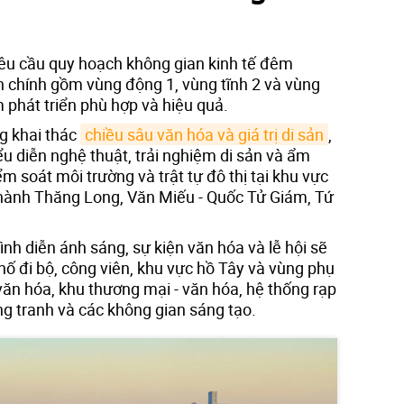
 yêu cầu quy hoạch không gian kinh tế đêm
h chính gồm vùng động 1, vùng tĩnh 2 và vùng
phát triển phù hợp và hiệu quả.
ng khai thác
chiều sâu văn hóa và giá trị di sản
,
iểu diễn nghệ thuật, trải nghiệm di sản và ẩm
m soát môi trường và trật tự đô thị tại khu vực
hành Thăng Long, Văn Miếu - Quốc Tử Giám, Tứ
ình diễn ánh sáng, sự kiện văn hóa và lễ hội sẽ
hố đi bộ, công viên, khu vực hồ Tây và vùng phụ
văn hóa, khu thương mại - văn hóa, hệ thống rạp
òng tranh và các không gian sáng tạo.