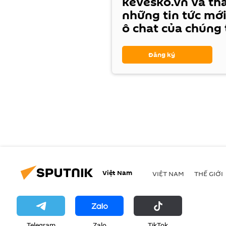
kevesko.vn và th
những tin tức mới
ô chat của chúng 
Đăng ký
Việt Nam
VIỆT NAM
THẾ GIỚI
Telegram
Zalo
ТikТоk