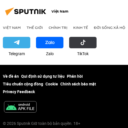
Việt Nam
VIỆT NAM
THẾ GIỚI
CHÍNH TRỊ
KINH TẾ
ĐỜI SỐNG XÃ HỘI
Telegram
Zalo
ТikТоk
Về đề án
Qui định sử dụng tư liệu
Phản hồi
Tiêu chuẩn cộng đồng
Cookie
Chính sách bảo mật
Privacy Feedback
© 2026 Sputnik Giữ toàn bộ bản quyền. 18+