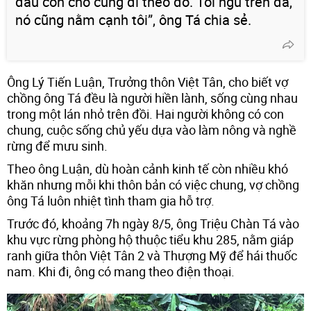
đâu con chó cũng đi theo đó. Tối ngủ trên đá,
nó cũng nằm cạnh tôi”, ông Tá chia sẻ.
Ông Lý Tiến Luận, Trưởng thôn Việt Tân, cho biết vợ
chồng ông Tá đều là người hiền lành, sống cùng nhau
trong một lán nhỏ trên đồi. Hai người không có con
chung, cuộc sống chủ yếu dựa vào làm nông và nghề
rừng để mưu sinh.
Theo ông Luận, dù hoàn cảnh kinh tế còn nhiều khó
khăn nhưng mỗi khi thôn bản có việc chung, vợ chồng
ông Tá luôn nhiệt tình tham gia hỗ trợ.
Trước đó, khoảng 7h ngày 8/5, ông Triệu Chàn Tá vào
khu vực rừng phòng hộ thuộc tiểu khu 285, nằm giáp
ranh giữa thôn Việt Tân 2 và Thượng Mỹ để hái thuốc
nam. Khi đi, ông có mang theo điện thoại.