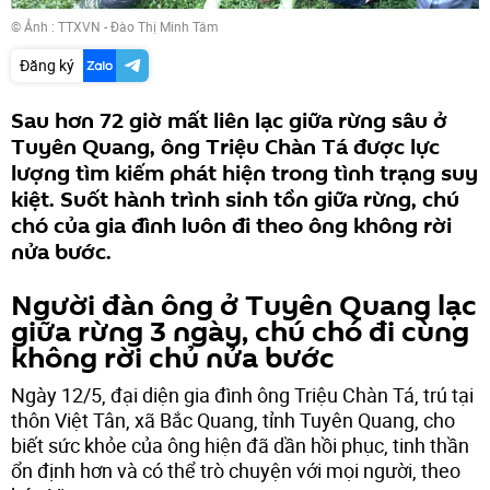
© Ảnh : TTXVN - Đào Thị Minh Tâm
Đăng ký
Sau hơn 72 giờ mất liên lạc giữa rừng sâu ở
Tuyên Quang, ông Triệu Chàn Tá được lực
lượng tìm kiếm phát hiện trong tình trạng suy
kiệt. Suốt hành trình sinh tồn giữa rừng, chú
chó của gia đình luôn đi theo ông không rời
nửa bước.
Người đàn ông ở Tuyên Quang lạc
giữa rừng 3 ngày, chú chó đi cùng
không rời chủ nửa bước
Ngày 12/5, đại diện gia đình ông Triệu Chàn Tá, trú tại
thôn Việt Tân, xã Bắc Quang, tỉnh Tuyên Quang, cho
biết sức khỏe của ông hiện đã dần hồi phục, tinh thần
ổn định hơn và có thể trò chuyện với mọi người, theo