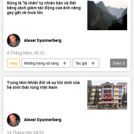
Rừng là "lá chắn" tự nhiên bảo vệ đất
bằng cách giảm tác động của ánh nắng
gay gắt và mưa lớn
Alexei Syunnerberg
4 Tháng Năm, 08:33
rừng
Những trang sử vàng
Tác giả
Thêm
5
chuyên gia
Việt Nam
môi trường
Hợp tác Nga-Việt
Trung tâm Nhiệt đới và sự hồi sinh của
hệ sinh thái rừng Việt Nam
Trung tâm Nhiệt đới Việt-Nga
Alexei Syunnerberg
16 Tháng Hai, 04:52