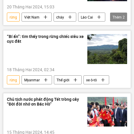
20 Tháng Hai 2024, 15:03
rừng
Việt Nam
cháy
Lào Cai
Thêm
2
Cháy rừng
thiên nhiên
“Bí ẩn”: tìm thấy trong rừng chiếc siêu xe
cực đắt
18 Tháng Hai 2024, 02:34
rừng
Myanmar
Thế giới
xe ô-tô
Chủ tịch nước phát động Tết trồng cây
“Đời đời nhớ ơn Bác Hồ”
15 Tháng Hai 2024, 14:45