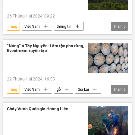
26 Tháng Hai 2024, 09:22
rừng
Việt Nam
thông tin
Thêm
5
Cháy rừng
Phú Quốc
Thời tiết
khí hậu
biến đổi khí hậu
“Nóng” ở Tây Nguyên: Lâm tặc phá rừng,
livestream xuyên tạc
22 Tháng Hai 2024, 16:55
rừng
Việt Nam
gỗ
Gia Lai
Thêm
6
Tây Nguyên
trái phép
môi trường
vận chuyển
vi phạm
Pháp luật
Cháy Vườn Quốc gia Hoàng Liên