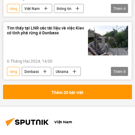
rừng
Việt Nam
thông tin
Thêm
4
cây cảnh
Tết
Chủ tịch nước
Võ Văn Thưởng
Tìm thấy tại LNR các tài liệu về việc Kiev
cố tình phá rừng ở Donbass
6 Tháng Hai 2024, 14:00
rừng
Donbass
Ukraina
Thêm
8
Cuộc khủng hoảng ở Ukraina
Nga
LNR
Thêm 20 bài viết
Sáp nhập DNR, LNR, Zaporozhye và Kherson vào Nga
phá rừng
Thế giới
thiên nhiên
Chiến dịch quân sự đặc biệt tại Ukraina
Việt Nam