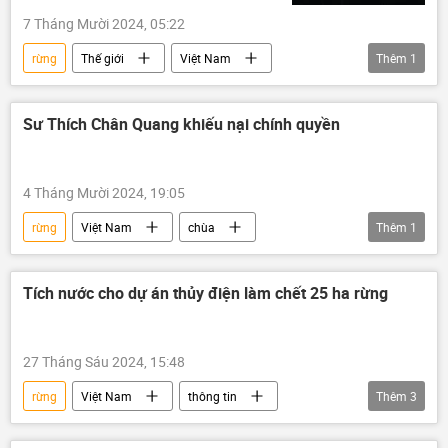
7 Tháng Mười 2024, 05:22
rừng
Thế giới
Việt Nam
Thêm
1
thiên nhiên
Sư Thích Chân Quang khiếu nại chính quyền
4 Tháng Mười 2024, 19:05
rừng
Việt Nam
chùa
Thêm
1
Bộ Giáo dục và Đào Tạo
Tích nước cho dự án thủy điện làm chết 25 ha rừng
27 Tháng Sáu 2024, 15:48
rừng
Việt Nam
thông tin
Thêm
3
Kon Tum
xả lũ
vi phạm