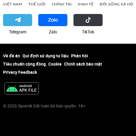
VIỆT NAM
THẾ GIỚI
CHÍNH TRỊ
KINH TẾ
ĐỜI SỐNG XÃ HỘI
Telegram
Zalo
ТikТоk
Về đề án
Qui định sử dụng tư liệu
Phản hồi
Tiêu chuẩn cộng đồng
Cookie
Chính sách bảo mật
Privacy Feedback
© 2026 Sputnik Giữ toàn bộ bản quyền. 18+