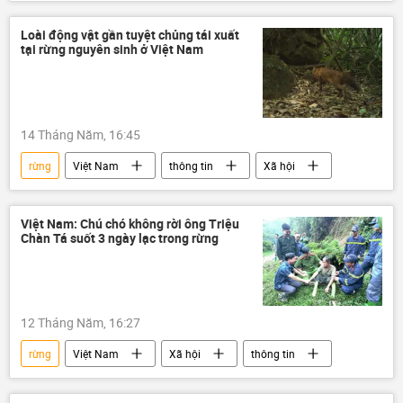
Xã hội
Khoa học
Nhà khoa học
không khí
Loài động vật gần tuyệt chủng tái xuất
tại rừng nguyên sinh ở Việt Nam
14 Tháng Năm, 16:45
rừng
Việt Nam
thông tin
Xã hội
Việt Nam: Chú chó không rời ông Triệu
Chàn Tá suốt 3 ngày lạc trong rừng
12 Tháng Năm, 16:27
rừng
Việt Nam
Xã hội
thông tin