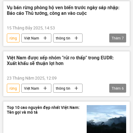
cứu nạn
cứu hộ
Xã hội
Vụ bán rừng phòng hộ ven biển trước ngày sáp nhập:
Báo cáo Thủ tướng, công an vào cuộc
Du lịch
15 Tháng Bảy 2025, 14:53
rừng
Việt Nam
thông tin
Thêm
7
công an
Bộ Công an Việt Nam
Thủ tướng
phá rừng
Việt Nam được xếp nhóm "rủi ro thấp" trong EUDR:
Xuất khẩu sẽ thuận lợi hơn
xẻ thịt đất rừng
Huế
Thừa Thiên - Huế
23 Tháng Năm 2025, 12:09
rừng
Việt Nam
thông tin
Thêm
6
phá rừng
Châu Âu
sản xuất
xuất khẩu
xuất nhập khẩu
Top 10 cao nguyên đẹp nhất Việt Nam:
Tên gọi và mô tả
thương mại