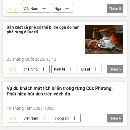
rừng
Việt Nam
Nga
Thêm
5
Trung tâm Nhiệt đới Việt-Nga
Tác giả
Quan điểm-Ý kiến
Những trang sử vàng
Sản xuất cà phê có thể bị đe dọa do nạn
phá rừng ở Brazil
Nhà khoa học
25 Tháng Mười 2025, 03:42
rừng
phá rừng
Kinh tế
Brazil
Thêm
5
Thế giới
nông nghiệp
sinh thái
sinh thái-môi trường
cà phê
Vụ du khách mất tích bí ẩn trong rừng Cúc Phương:
Phát hiện bút tích trên vách đá
19 Tháng Tám 2025, 10:06
rừng
Việt Nam
thông tin
Thêm
6
tai nạn
mất tích
tìm kiếm