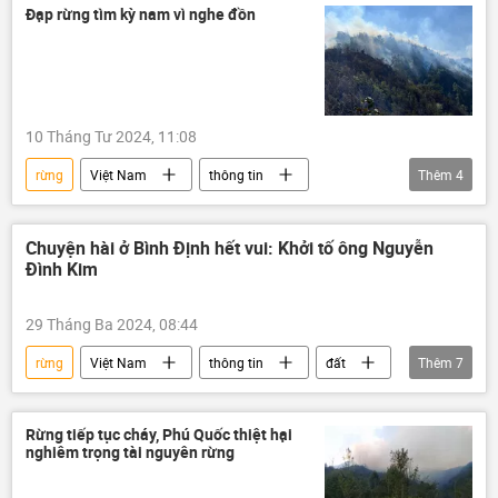
Đạp rừng tìm kỳ nam vì nghe đồn
10 Tháng Tư 2024, 11:08
rừng
Việt Nam
thông tin
Thêm
4
phá rừng
an ninh
An ninh thông tin
Xã hội
Chuyện hài ở Bình Định hết vui: Khởi tố ông Nguyễn
Đình Kim
29 Tháng Ba 2024, 08:44
rừng
Việt Nam
thông tin
đất
Thêm
7
quản lý đất đai
xẻ thịt đất rừng
tham nhũng vặt
Tham ô tài sản
Rừng tiếp tục cháy, Phú Quốc thiệt hại
nghiêm trọng tài nguyên rừng
tham ô
tham nhũng
Сuộc chiến chống tham nhũng ở Việt Nam