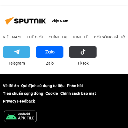
Việt Nam
VIỆT NAM
THẾ GIỚI
CHÍNH TRỊ
KINH TẾ
ĐỜI SỐNG XÃ HỘI
Telegram
Zalo
ТikТоk
Về đề án
Qui định sử dụng tư liệu
Phản hồi
Tiêu chuẩn cộng đồng
Cookie
Chính sách bảo mật
Privacy Feedback