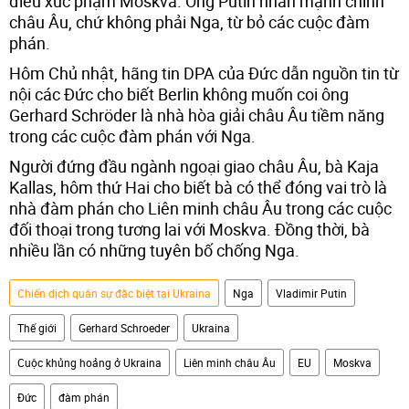
điều xúc phạm Moskva. Ông Putin nhấn mạnh chính
châu Âu, chứ không phải Nga, từ bỏ các cuộc đàm
phán.
Hôm Chủ nhật, hãng tin DPA của Đức dẫn nguồn tin từ
nội các Đức cho biết Berlin không muốn coi ông
Gerhard Schröder là nhà hòa giải châu Âu tiềm năng
trong các cuộc đàm phán với Nga.
Người đứng đầu ngành ngoại giao châu Âu, bà Kaja
Kallas, hôm thứ Hai cho biết bà có thể đóng vai trò là
nhà đàm phán cho Liên minh châu Âu trong các cuộc
đối thoại trong tương lai với Moskva. Đồng thời, bà
nhiều lần có những tuyên bố chống Nga.
Chiến dịch quân sự đặc biệt tại Ukraina
Nga
Vladimir Putin
Thế giới
Gerhard Schroeder
Ukraina
Cuộc khủng hoảng ở Ukraina
Liên minh châu Âu
EU
Moskva
Đức
đàm phán