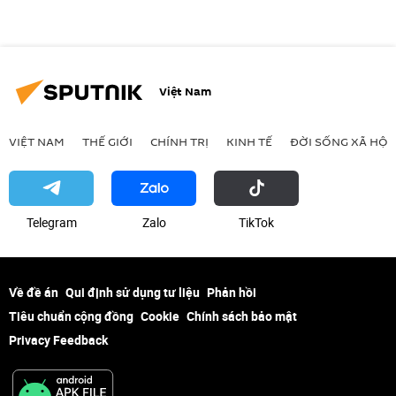
Việt Nam
VIỆT NAM
THẾ GIỚI
CHÍNH TRỊ
KINH TẾ
ĐỜI SỐNG XÃ HỘI
Telegram
Zalo
ТikТоk
Về đề án
Qui định sử dụng tư liệu
Phản hồi
Tiêu chuẩn cộng đồng
Cookie
Chính sách bảo mật
Privacy Feedback