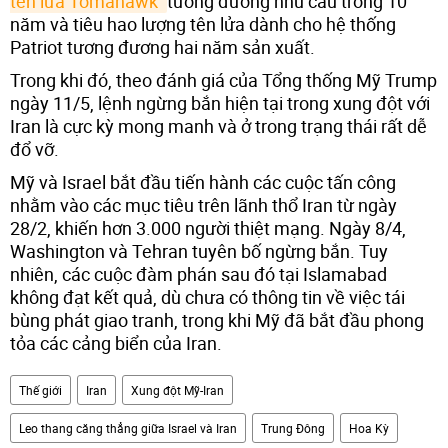
tên lửa Tomahawk 
tương đương nhu cầu trong 10
năm và tiêu hao lượng tên lửa dành cho hệ thống
Patriot tương đương hai năm sản xuất.
Trong khi đó, theo đánh giá của Tổng thống Mỹ Trump
ngày 11/5, lệnh ngừng bắn hiện tại trong xung đột với
Iran là cực kỳ mong manh và ở trong trạng thái rất dễ
đổ vỡ.
Mỹ và Israel bắt đầu tiến hành các cuộc tấn công
nhằm vào các mục tiêu trên lãnh thổ Iran từ ngày
28/2, khiến hơn 3.000 người thiệt mạng. Ngày 8/4,
Washington và Tehran tuyên bố ngừng bắn. Tuy
nhiên, các cuộc đàm phán sau đó tại Islamabad
không đạt kết quả, dù chưa có thông tin về việc tái
bùng phát giao tranh, trong khi Mỹ đã bắt đầu phong
tỏa các cảng biển của Iran.
Thế giới
Iran
Xung đột Mỹ-Iran
Leo thang căng thẳng giữa Israel và Iran
Trung Đông
Hoa Kỳ