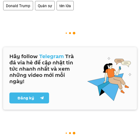
Donald Trump
Quân sự
tên lửa
Hãy follow
Telegram
Trà
đá vỉa hè để cập nhật tin
tức nhanh nhất và xem
những video mới mỗi
ngày!
Đăng ký