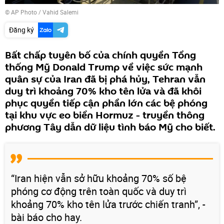
© AP Photo / Vahid Salemi
Đăng ký
Bất chấp tuyên bố của chính quyền Tổng
thống Mỹ Donald Trump về việc sức mạnh
quân sự của Iran đã bị phá hủy, Tehran vẫn
duy trì khoảng 70% kho tên lửa và đã khôi
phục quyền tiếp cận phần lớn các bệ phóng
tại khu vực eo biển Hormuz - truyền thông
phương Tây dẫn dữ liệu tình báo Mỹ cho biết.
“Iran hiện vẫn sở hữu khoảng 70% số bệ
phóng cơ động trên toàn quốc và duy trì
khoảng 70% kho tên lửa trước chiến tranh”, -
bài báo cho hay.