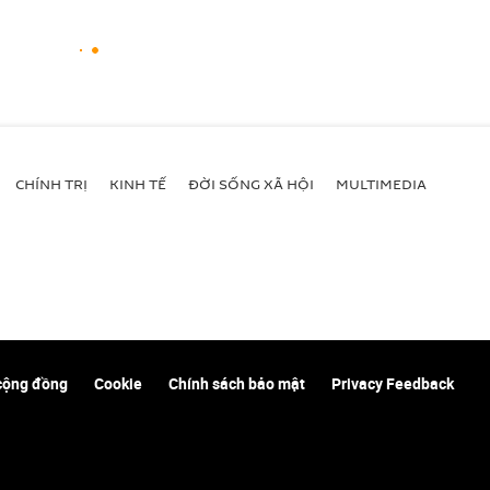
CHÍNH TRỊ
KINH TẾ
ĐỜI SỐNG XÃ HỘI
MULTIMEDIA
cộng đồng
Cookie
Chính sách bảo mật
Privacy Feedback