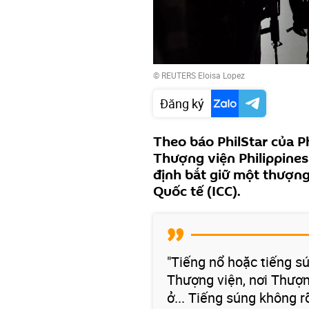
© REUTERS Eloisa Lopez
Đăng ký
Theo báo PhilStar của Ph
Thượng viện Philippines
định bắt giữ một thượng
Quốc tế (ICC).
"Tiếng nổ hoặc tiếng s
Thượng viện, nơi Thượng
ở... Tiếng súng không r