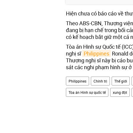
Hiện chưa có báo cáo về thư
Theo ABS-CBN, Thượng viện t
đang bị hạn chế trong bối c
có kế hoạch bắt giữ một cá 
Tòa án Hình sự Quốc tế (ICC
nghị sĩ
Philippines
Ronald de
Thượng nghị sĩ này bị cáo 
sát các nghi phạm hình sự ở 
Philippines
Chính trị
Thế giới
Tòa án Hình sự quốc tế
xung đột