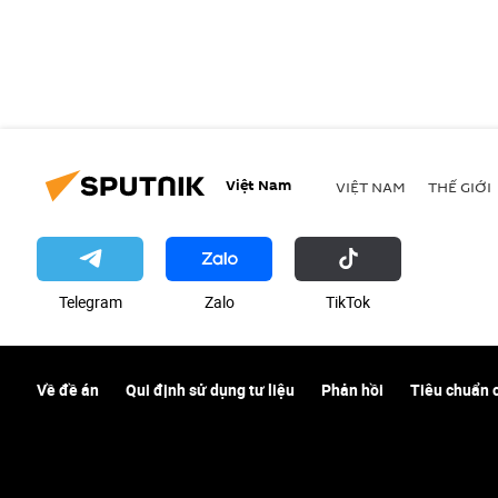
Việt Nam
VIỆT NAM
THẾ GIỚI
Telegram
Zalo
ТikТоk
Về đề án
Qui định sử dụng tư liệu
Phản hồi
Tiêu chuẩn 