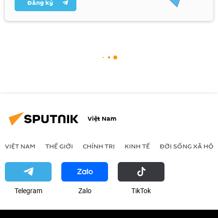
Đăng ký
Việt Nam
VIỆT NAM
THẾ GIỚI
CHÍNH TRỊ
KINH TẾ
ĐỜI SỐNG XÃ HỘI
Telegram
Zalo
ТikТоk