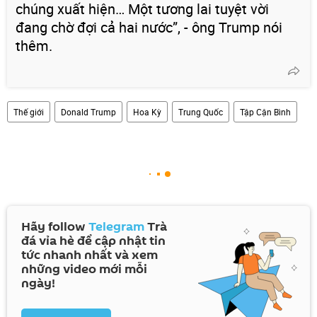
chúng xuất hiện… Một tương lai tuyệt vời
đang chờ đợi cả hai nước”, - ông Trump nói
thêm.
Thế giới
Donald Trump
Hoa Kỳ
Trung Quốc
Tập Cận Bình
Hãy follow
Telegram
Trà
đá vỉa hè để cập nhật tin
tức nhanh nhất và xem
những video mới mỗi
ngày!