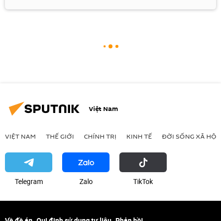
Việt Nam
VIỆT NAM
THẾ GIỚI
CHÍNH TRỊ
KINH TẾ
ĐỜI SỐNG XÃ HỘI
Telegram
Zalo
ТikТоk
Về đề án
Qui định sử dụng tư liệu
Phản hồi