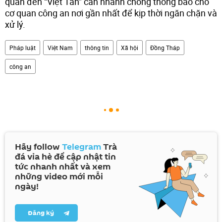
quan đến “Việt Tân” cần nhanh chóng thông báo cho
cơ quan công an nơi gần nhất để kịp thời ngăn chặn và
xử lý.
Pháp luật
Việt Nam
thông tin
Xã hội
Đồng Tháp
công an
Hãy follow
Telegram
Trà
đá vỉa hè để cập nhật tin
tức nhanh nhất và xem
những video mới mỗi
ngày!
Đăng ký