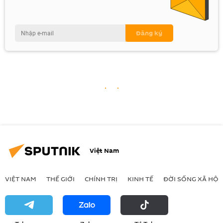
Việt Nam
VIỆT NAM
THẾ GIỚI
CHÍNH TRỊ
KINH TẾ
ĐỜI SỐNG XÃ HỘI