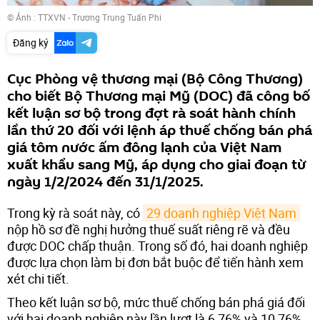
© Ảnh : TTXVN - Trương Trung Tuấn Phi
Đăng ký
Cục Phòng vệ thương mại (Bộ Công Thương)
cho biết Bộ Thương mại Mỹ (DOC) đã công bố
kết luận sơ bộ trong đợt rà soát hành chính
lần thứ 20 đối với lệnh áp thuế chống bán phá
giá tôm nước ấm đông lạnh của Việt Nam
xuất khẩu sang Mỹ, áp dụng cho giai đoạn từ
ngày 1/2/2024 đến 31/1/2025.
Trong kỳ rà soát này, có
29 doanh nghiệp Việt Nam
nộp hồ sơ đề nghị hưởng thuế suất riêng rẽ và đều
được DOC chấp thuận. Trong số đó, hai doanh nghiệp
được lựa chọn làm bị đơn bắt buộc để tiến hành xem
xét chi tiết.
Theo kết luận sơ bộ, mức thuế chống bán phá giá đối
với hai doanh nghiệp này lần lượt là 6,76% và 10,76%.