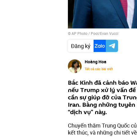
© AP Photo / Pool/Evan Vucci
Đăng ký
Hoàng Hoa
Tất cả các bài viết
Bắc Kinh đã cảnh báo W
nếu Trump xử lý vấn đề
cần sự giúp đỡ của Trun
Iran. Bằng những tuyên 
“dịch vụ” này.
Chuyến thăm Trung Quốc củ
kết thúc, và những chi tiết 