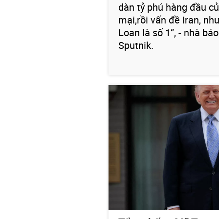
dàn tỷ phú hàng đầu củ
mại,rồi vấn đề Iran, nh
Loan là số 1”, - nhà bá
Sputnik.