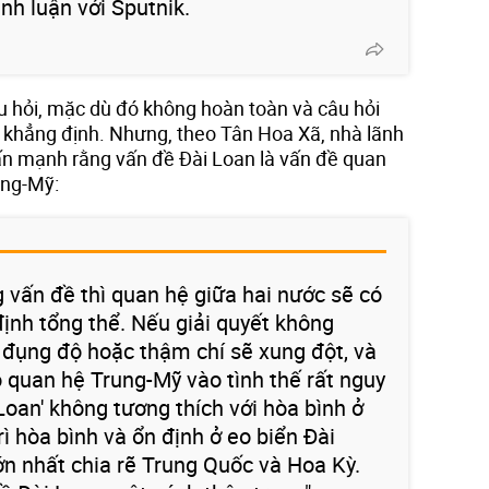
nh luận với Sputnik.
âu hỏi, mặc dù đó không hoàn toàn và câu hỏi
i khẳng định. Nhưng, theo Tân Hoa Xã, nhà lãnh
ấn mạnh rằng vấn đề Đài Loan là vấn đề quan
ung-Mỹ:
g vấn đề thì quan hệ giữa hai nước sẽ có
định tổng thể. Nếu giải quyết không
 đụng độ hoặc thậm chí sẽ xung đột, và
ộ quan hệ Trung-Mỹ vào tình thế rất nguy
Loan' không tương thích với hòa bình ở
rì hòa bình và ổn định ở eo biển Đài
ớn nhất chia rẽ Trung Quốc và Hoa Kỳ.