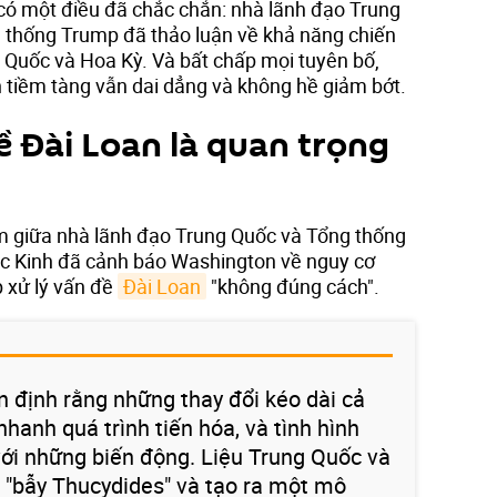
 có một điều đã chắc chắn: nhà lãnh đạo Trung
 thống Trump đã thảo luận về khả năng chiến
g Quốc và Hoa Kỳ. Và bất chấp mọi tuyên bố,
n tiềm tàng vẫn dai dẳng và không hề giảm bớt.
ề Đài Loan là quan trọng
àm giữa nhà lãnh đạo Trung Quốc và Tổng thống
Bắc Kinh đã cảnh báo Washington về nguy cơ
 xử lý vấn đề
Đài Loan
"không đúng cách".
 định rằng những thay đổi kéo dài cả
nhanh quá trình tiến hóa, và tình hình
ới những biến động. Liệu Trung Quốc và
 "bẫy Thucydides" và tạo ra một mô