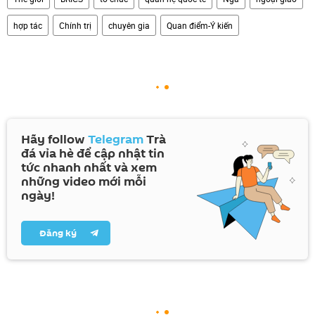
hợp tác
Chính trị
chuyên gia
Quan điểm-Ý kiến
Hãy follow
Telegram
Trà
đá vỉa hè để cập nhật tin
tức nhanh nhất và xem
những video mới mỗi
ngày!
Đăng ký