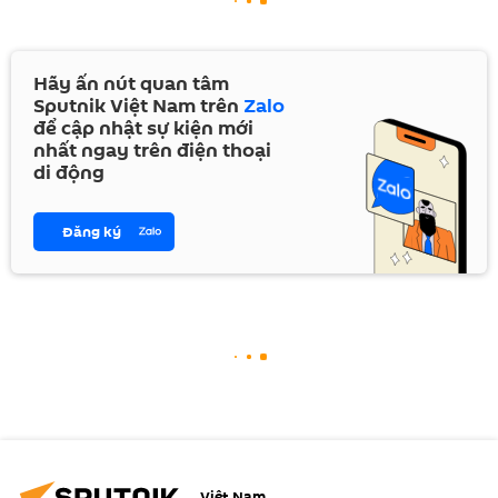
Hãy ấn nút quan tâm
Sputnik Việt Nam trên
Zalo
để cập nhật sự kiện mới
nhất ngay trên điện thoại
di động
Đăng ký
Việt Nam