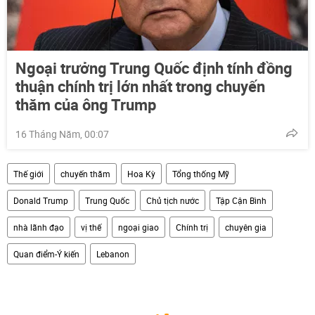
Ngoại trưởng Trung Quốc định tính đồng
thuận chính trị lớn nhất trong chuyến
thăm của ông Trump
16 Tháng Năm, 00:07
Thế giới
chuyến thăm
Hoa Kỳ
Tổng thống Mỹ
Donald Trump
Trung Quốc
Chủ tịch nước
Tập Cận Bình
nhà lãnh đạo
vị thế
ngoại giao
Chính trị
chuyên gia
Quan điểm-Ý kiến
Lebanon