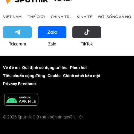
VIỆT NAM
THẾ GIỚI
CHÍNH TRỊ
KINH TẾ
ĐỜI SỐNG XÃ HỘI
Telegram
Zalo
ТikТоk
Về đề án
Qui định sử dụng tư liệu
Phản hồi
Tiêu chuẩn cộng đồng
Cookie
Chính sách bảo mật
Privacy Feedback
© 2026 Sputnik Giữ toàn bộ bản quyền. 18+