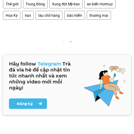
Thế giới
Trung Đông
Xung đột Mỹ-Iran
eo biển Hormuz
Hoa Kỳ
Iran
tàu chở hàng
bảo hiểm
thương mại
Hãy follow
Telegram
Trà
đá vỉa hè để cập nhật tin
tức nhanh nhất và xem
những video mới mỗi
ngày!
Đăng ký