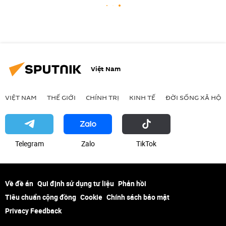
Việt Nam
VIỆT NAM
THẾ GIỚI
CHÍNH TRỊ
KINH TẾ
ĐỜI SỐNG XÃ HỘI
Telegram
Zalo
ТikТоk
Về đề án
Qui định sử dụng tư liệu
Phản hồi
Tiêu chuẩn cộng đồng
Cookie
Chính sách bảo mật
Privacy Feedback