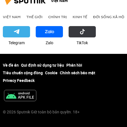
Việt Nam
VIỆT NAM
THẾ GIỚI
CHÍNH TRỊ
KINH TẾ
ĐỜI SỐNG XÃ HỘI
Telegram
Zalo
ТikТоk
Về đề án
Qui định sử dụng tư liệu
Phản hồi
Tiêu chuẩn cộng đồng
Cookie
Chính sách bảo mật
Privacy Feedback
© 2026 Sputnik Giữ toàn bộ bản quyền. 18+