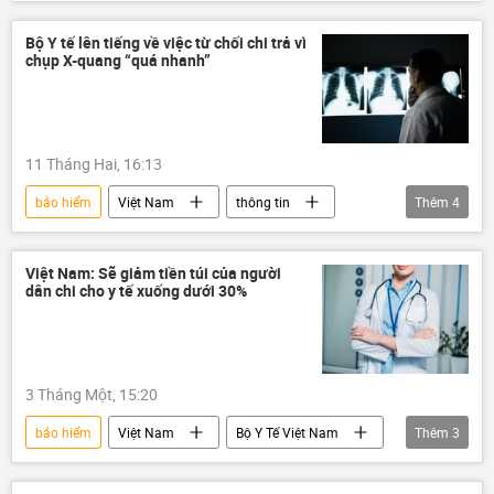
Xung đột Mỹ-Iran
eo biển Hormuz
Hoa Kỳ
Iran
tàu chở hàng
Bộ Y tế lên tiếng về việc từ chối chi trả vì
chụp X-quang “quá nhanh”
thương mại
11 Tháng Hai, 16:13
bảo hiểm
Việt Nam
thông tin
Thêm
4
y tế
Bộ Y Tế Việt Nam
Xã hội
Sức khoẻ
Việt Nam: Sẽ giảm tiền túi của người
dân chi cho y tế xuống dưới 30%
3 Tháng Một, 15:20
bảo hiểm
Việt Nam
Bộ Y Tế Việt Nam
Thêm
3
y tế
thông tin
chữa bệnh