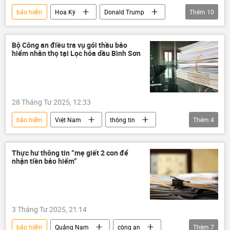
bảo hiểm
Hoa Kỳ
Donald Trump
Thêm
10
Boeing
Emirates Airline
Qatar
Airbus
Kinh tế
Thế giới
Bộ Công an điều tra vụ gói thầu bảo
hiểm nhân thọ tại Lọc hóa dầu Bình Sơn
phương Tây
thông tin
Air Force One
máy bay
28 Tháng Tư 2025, 12:33
bảo hiểm
Việt Nam
thông tin
Thêm
4
Bộ Công an Việt Nam
luật hình sự
Pháp luật
vi phạm
Thực hư thông tin “mẹ giết 2 con để
nhận tiền bảo hiểm”
3 Tháng Tư 2025, 21:14
bảo hiểm
Quảng Nam
công an
Thêm
7