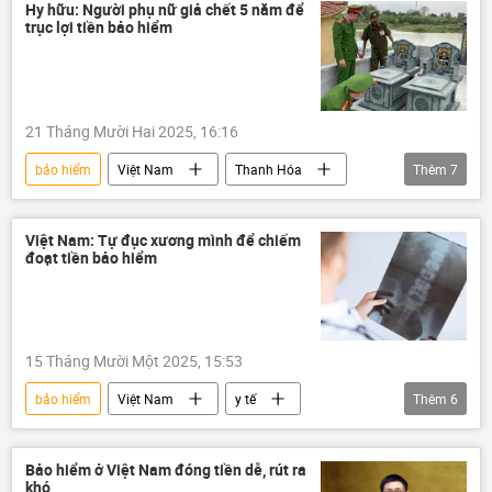
Hy hữu: Người phụ nữ giả chết 5 năm để
trục lợi tiền bảo hiểm
21 Tháng Mười Hai 2025, 16:16
bảo hiểm
Việt Nam
Thanh Hóa
Thêm
7
CAND
Pháp luật
công an
Công an Thanh Hóa
cảnh sát
Việt Nam: Tự đục xương mình để chiếm
đoạt tiền bảo hiểm
luật hình sự
vi phạm
15 Tháng Mười Một 2025, 15:53
bảo hiểm
Việt Nam
y tế
Thêm
6
Pháp luật
bệnh
bệnh nhân
bệnh viện
Phú Thọ
Bảo hiểm ở Việt Nam đóng tiền dễ, rút ra
khó