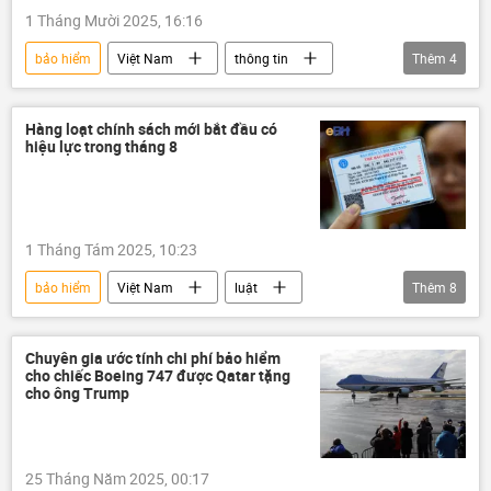
1 Tháng Mười 2025, 16:16
bảo hiểm
Việt Nam
thông tin
Thêm
4
Mưa bão, lũ lụt lịch sử, thiên tai kinh hoàng ở Việt Nam
cơn bão
Xã hội
thiên tai
Hàng loạt chính sách mới bắt đầu có
hiệu lực trong tháng 8
1 Tháng Tám 2025, 10:23
bảo hiểm
Việt Nam
luật
Thêm
8
Pháp luật
Chính sách
Chính phủ
y tế
Bộ Y Tế Việt Nam
Kinh doanh
Chuyên gia ước tính chi phí bảo hiểm
cho chiếc Boeing 747 được Qatar tặng
doanh nghiệp
công nghệ
cho ông Trump
25 Tháng Năm 2025, 00:17