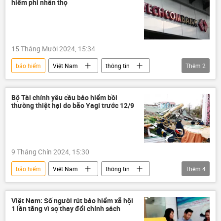
hiểm phi nhân thọ
15 Tháng Mười 2024, 15:34
bảo hiểm
Việt Nam
thông tin
Thêm
2
ngân hàng
Techcombank
Bộ Tài chính yêu cầu bảo hiểm bồi
thường thiệt hại do bão Yagi trước 12/9
9 Tháng Chín 2024, 15:30
bảo hiểm
Việt Nam
thông tin
Thêm
4
Mưa bão, lũ lụt lịch sử, thiên tai kinh hoàng ở Việt Nam
cơn bão
siêu bão
Việt Nam: Số người rút bảo hiểm xã hội
1 lần tăng vì sợ thay đổi chính sách
Bộ Tài Chính VN