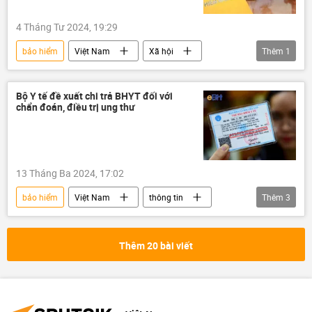
4 Tháng Tư 2024, 19:29
bảo hiểm
Việt Nam
Xã hội
Thêm
1
công ty
Bộ Y tế đề xuất chi trả BHYT đối với
chẩn đoán, điều trị ung thư
13 Tháng Ba 2024, 17:02
bảo hiểm
Việt Nam
thông tin
Thêm
3
y tế
Bộ Y Tế Việt Nam
Chính sách
Thêm 20 bài viết