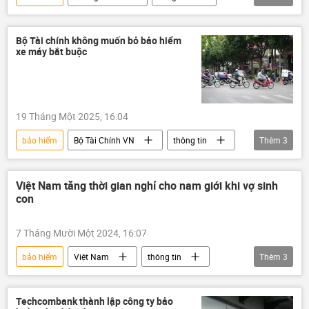
Bộ Công an Việt Nam
vi phạm
Pháp luật
thông tin
mẹ
Bộ Tài chính không muốn bỏ bảo hiểm
xe máy bắt buộc
mẹ giết con
Việt Nam
19 Tháng Một 2025, 16:04
bảo hiểm
Bộ Tài Chính VN
thông tin
Thêm
3
Việt Nam
xe máy
xe mô tô
Việt Nam tăng thời gian nghỉ cho nam giới khi vợ sinh
con
7 Tháng Mười Một 2024, 16:07
bảo hiểm
Việt Nam
thông tin
Thêm
3
mang thai
Xã hội
Chính sách
Techcombank thành lập công ty bảo