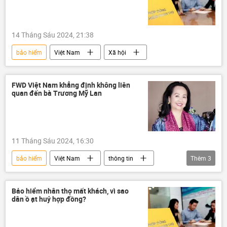
14 Tháng Sáu 2024, 21:38
bảo hiểm
Việt Nam
Xã hội
FWD Việt Nam khẳng định không liên
quan đến bà Trương Mỹ Lan
11 Tháng Sáu 2024, 16:30
bảo hiểm
Việt Nam
thông tin
Thêm
3
doanh nghiệp
Trương Mỹ Lan
Vạn Thịnh Phát
Bảo hiểm nhân thọ mất khách, vì sao
dân ồ ạt huỷ hợp đồng?