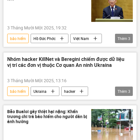
Công an Phú Thọ
3 Tháng Mười Một 2025, 19:32
bảo hiểm
Hồ Đức Phớc
Việt Nam
Thêm
3
Chính trị
Pháp luật
doanh nghiệp
Nhóm hacker KillNet và Beregini chiếm được dữ liệu
vị trí các đơn vị thuộc Cơ quan An ninh Ukraina
3 Tháng Mười Một 2025, 13:16
bảo hiểm
Ukraina
hacker
Thêm
3
Cơ quan An ninh Ukraina (SBU)
tấn công
Nga
Bão Bualoi gây thiệt hại nặng: Khẩn
trương chi trả bảo hiểm cho người dân bị
ảnh hưởng