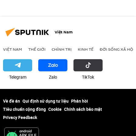
Việt Nam
VIỆT NAM
THẾ GIỚI
CHÍNH TRỊ
KINH TẾ
ĐỜI SỐNG XÃ HỘI
Telegram
Zalo
ТikТоk
Về đề án
Qui định sử dụng tư liệu
Phản hồi
Tiêu chuẩn cộng đồng
Cookie
Chính sách bảo mật
Privacy Feedback