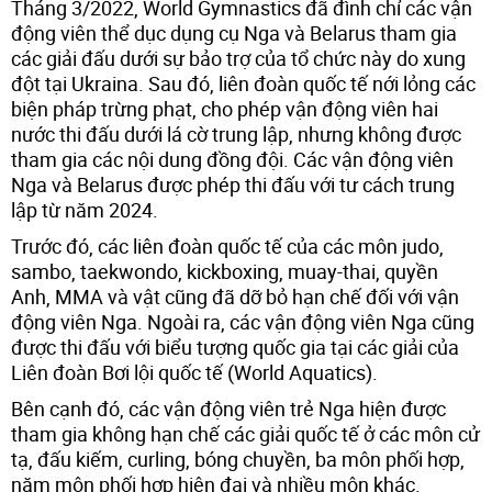
Tháng 3/2022, World Gymnastics đã đình chỉ các vận
động viên thể dục dụng cụ Nga và Belarus tham gia
các giải đấu dưới sự bảo trợ của tổ chức này do xung
đột tại Ukraina. Sau đó, liên đoàn quốc tế nới lỏng các
biện pháp trừng phạt, cho phép vận động viên hai
nước thi đấu dưới lá cờ trung lập, nhưng không được
tham gia các nội dung đồng đội. Các vận động viên
Nga và Belarus được phép thi đấu với tư cách trung
lập từ năm 2024.
Trước đó, các liên đoàn quốc tế của các môn judo,
sambo, taekwondo, kickboxing, muay-thai, quyền
Anh, MMA và vật cũng đã dỡ bỏ hạn chế đối với vận
động viên Nga. Ngoài ra, các vận động viên Nga cũng
được thi đấu với biểu tượng quốc gia tại các giải của
Liên đoàn Bơi lội quốc tế (World Aquatics).
Bên cạnh đó, các vận động viên trẻ Nga hiện được
tham gia không hạn chế các giải quốc tế ở các môn cử
tạ, đấu kiếm, curling, bóng chuyền, ba môn phối hợp,
năm môn phối hợp hiện đại và nhiều môn khác.