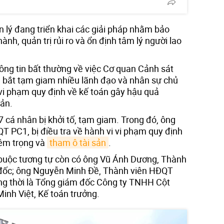
 lý đang triển khai các giải pháp nhằm bảo
hành, quản trị rủi ro và ổn định tâm lý người lao
ông tin bất thường về việc Cơ quan Cảnh sát
, bắt tạm giam nhiều lãnh đạo và nhân sự chủ
 vi phạm quy định về kế toán gây hậu quả
sản.
 cá nhân bị khởi tố, tạm giam. Trong đó, ông
T PC1, bị điều tra về hành vi vi phạm quy định
iêm trọng và
tham ô tài sản
.
o buộc tương tự còn có ông Vũ Ánh Dương, Thành
đốc; ông Nguyễn Minh Đề, Thành viên HĐQT
ng thời là Tổng giám đốc Công ty TNHH Cột
inh Việt, Kế toán trưởng.