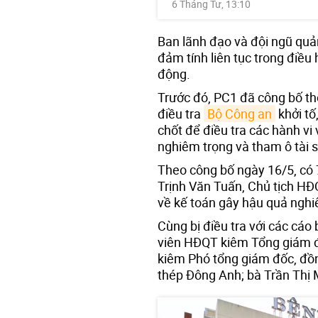
6 Tháng Tư, 13:10
Ban lãnh đạo và đội ngũ quản
đảm tính liên tục trong điều 
động.
Trước đó, PC1 đã công bố th
điều tra
Bộ Công an
khởi tố
chốt để điều tra các hành vi
nghiêm trọng và tham ô tài 
Theo công bố ngày 16/5, có 7
Trịnh Văn Tuấn, Chủ tịch HĐQ
về kế toán gây hậu quả ngh
Cùng bị điều tra với các cá
viên HĐQT kiêm Tổng giám 
kiêm Phó tổng giám đốc, đồ
thép Đông Anh; bà Trần Thị M