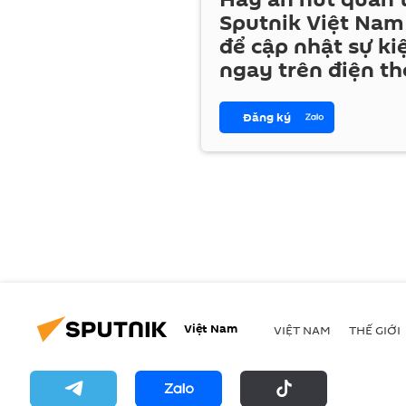
Sputnik Việt Nam
để cập nhật sự ki
ngay trên điện th
Đăng ký
Việt Nam
VIỆT NAM
THẾ GIỚI