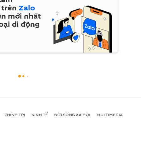
 trên
Zalo
ện mới nhất
oại di động
CHÍNH TRỊ
KINH TẾ
ĐỜI SỐNG XÃ HỘI
MULTIMEDIA