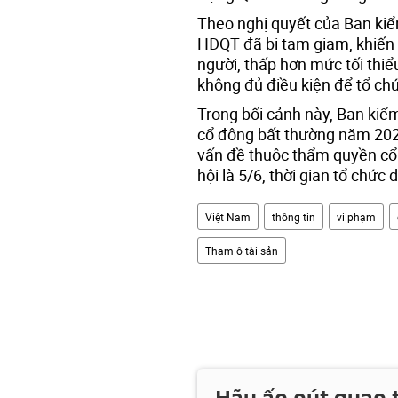
Theo nghị quyết của Ban kiể
HĐQT đã bị tạm giam, khiến 
người, thấp hơn mức tối thi
không đủ điều kiện để tổ c
Trong bối cảnh này, Ban kiểm
cổ đông bất thường năm 202
vấn đề thuộc thẩm quyền cổ
hội là 5/6, thời gian tổ chức 
Việt Nam
thông tin
vi phạm
Tham ô tài sản
Hãy ấn nút quan