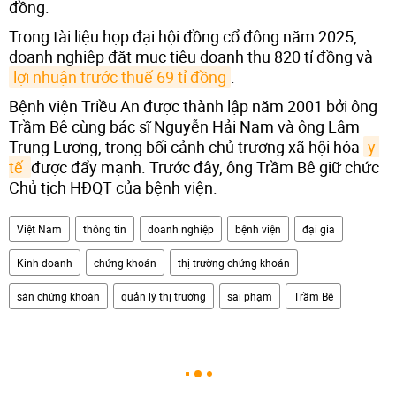
đồng.
Trong tài liệu họp đại hội đồng cổ đông năm 2025,
doanh nghiệp đặt mục tiêu doanh thu 820 tỉ đồng và
lợi nhuận trước thuế 69 tỉ đồng
.
Bệnh viện Triều An được thành lập năm 2001 bởi ông
Trầm Bê cùng bác sĩ Nguyễn Hải Nam và ông Lâm
Trung Lương, trong bối cảnh chủ trương xã hội hóa
y 
tế 
được đẩy mạnh. Trước đây, ông Trầm Bê giữ chức
Chủ tịch HĐQT của bệnh viện.
Việt Nam
thông tin
doanh nghiệp
bệnh viện
đại gia
Kinh doanh
chứng khoán
thị trường chứng khoán
sàn chứng khoán
quản lý thị trường
sai phạm
Trầm Bê