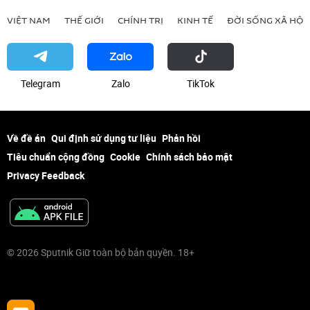
VIỆT NAM
THẾ GIỚI
CHÍNH TRỊ
KINH TẾ
ĐỜI SỐNG XÃ HỘI
Telegram
Zalo
ТikТоk
Về đề án
Qui định sử dụng tư liệu
Phản hồi
Tiêu chuẩn cộng đồng
Cookie
Chính sách bảo mật
Privacy Feedback
© 2026 Sputnik Giữ toàn bộ bản quyền. 18+