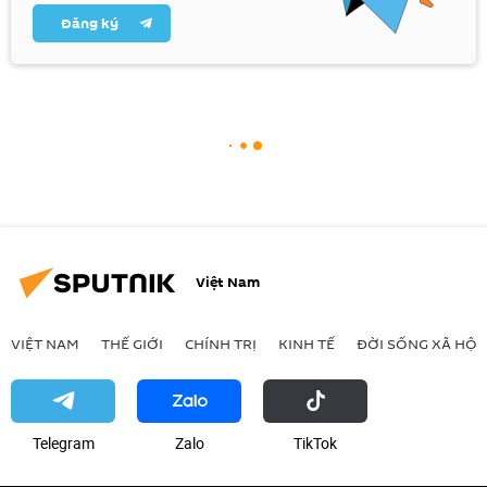
Đăng ký
Việt Nam
VIỆT NAM
THẾ GIỚI
CHÍNH TRỊ
KINH TẾ
ĐỜI SỐNG XÃ HỘI
Telegram
Zalo
ТikТоk