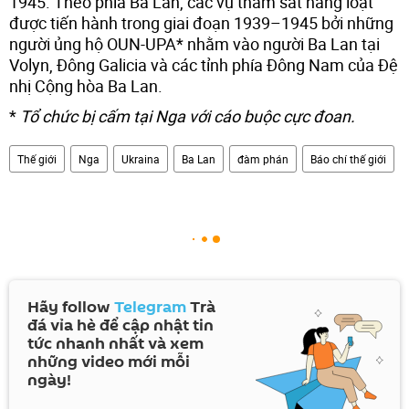
1945. Theo phía Ba Lan, các vụ thảm sát hàng loạt
được tiến hành trong giai đoạn 1939–1945 bởi những
người ủng hộ OUN-UPA* nhằm vào người Ba Lan tại
Volyn, Đông Galicia và các tỉnh phía Đông Nam của Đệ
nhị Cộng hòa Ba Lan.
*
Tổ chức bị cấm tại Nga với cáo buộc cực đoan.
Thế giới
Nga
Ukraina
Ba Lan
đàm phán
Báo chí thế giới
Hãy follow
Telegram
Trà
đá vỉa hè để cập nhật tin
tức nhanh nhất và xem
những video mới mỗi
ngày!