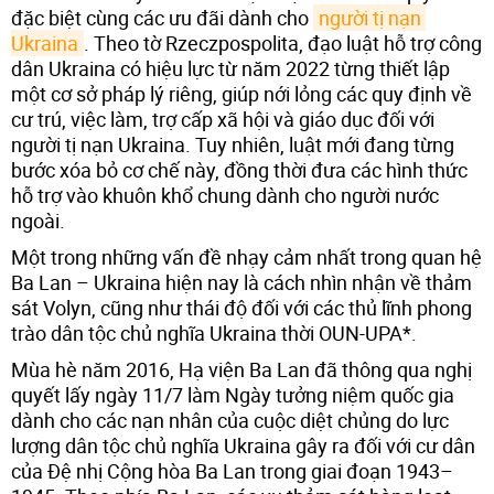
đặc biệt cùng các ưu đãi dành cho
người tị nạn 
Ukraina
. Theo tờ Rzeczpospolita, đạo luật hỗ trợ công
dân Ukraina có hiệu lực từ năm 2022 từng thiết lập
một cơ sở pháp lý riêng, giúp nới lỏng các quy định về
cư trú, việc làm, trợ cấp xã hội và giáo dục đối với
người tị nạn Ukraina. Tuy nhiên, luật mới đang từng
bước xóa bỏ cơ chế này, đồng thời đưa các hình thức
hỗ trợ vào khuôn khổ chung dành cho người nước
ngoài.
Một trong những vấn đề nhạy cảm nhất trong quan hệ
Ba Lan – Ukraina hiện nay là cách nhìn nhận về thảm
sát Volyn, cũng như thái độ đối với các thủ lĩnh phong
trào dân tộc chủ nghĩa Ukraina thời OUN-UPA*.
Mùa hè năm 2016, Hạ viện Ba Lan đã thông qua nghị
quyết lấy ngày 11/7 làm Ngày tưởng niệm quốc gia
dành cho các nạn nhân của cuộc diệt chủng do lực
lượng dân tộc chủ nghĩa Ukraina gây ra đối với cư dân
của Đệ nhị Cộng hòa Ba Lan trong giai đoạn 1943–