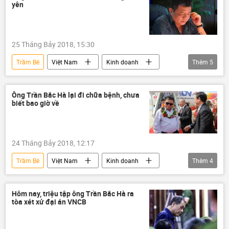
yên
25 Tháng Bảy 2018, 15:30
Trầm Bê
Việt Nam
Kinh doanh
Thêm
5
Trần Bắc Hà
Phạm Công Danh
Sacombank
BIDV
VNCB
Ông Trần Bắc Hà lại đi chữa bệnh, chưa
biết bao giờ về
24 Tháng Bảy 2018, 12:17
Trầm Bê
Việt Nam
Kinh doanh
Thêm
4
Phạm Công Danh
Trần Bắc Hà
BIDV
VNCB
Hôm nay, triệu tập ông Trần Bắc Hà ra
tòa xét xử đại án VNCB