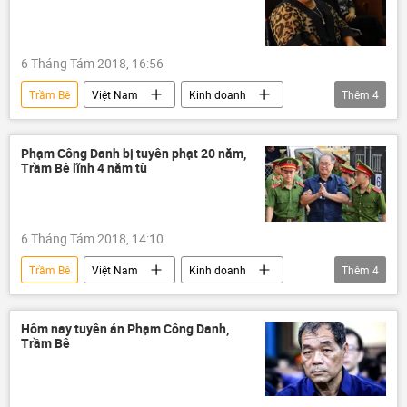
6 Tháng Tám 2018, 16:56
Trầm Bê
Việt Nam
Kinh doanh
Thêm
4
Hứa Thị Phấn
Phạm Công Danh
Sacombank
VNCB
Phạm Công Danh bị tuyên phạt 20 năm,
Trầm Bê lĩnh 4 năm tù
6 Tháng Tám 2018, 14:10
Trầm Bê
Việt Nam
Kinh doanh
Thêm
4
Phạm Công Danh
Trần Bắc Hà
Sacombank
VNCB
Hôm nay tuyên án Phạm Công Danh,
Trầm Bê