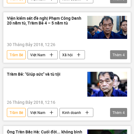
Phạm Công Danh
Sacombank
VNCB
Viện kiểm sát đề nghị Phạm Công Danh
20 năm tù, Trầm Bê 4 – 5 năm tù
30 Tháng Bảy 2018, 12:26
Trầm Bê
Việt Nam
Xã hội
Thêm
4
Thời sự
Phạm Công Danh
công an
TAND
Trầm Bê: "Giúp sức" và tù tội
26 Tháng Bảy 2018, 12:16
Trầm Bê
Việt Nam
Kinh doanh
Thêm
4
Phạm Công Danh
Sacombank
VNCB
BIDV
Ông Trần Bắc Hà: Cuối đời... không bình