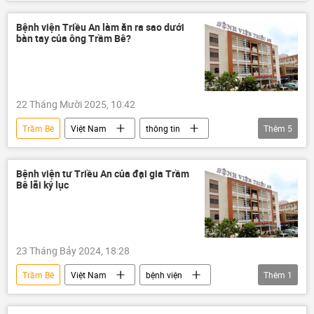
doanh nghiệp
bệnh viện
đại gia
Kinh doanh
chứng khoán
Bệnh viện Triều An làm ăn ra sao dưới
bàn tay của ông Trầm Bê?
thị trường chứng khoán
sàn chứng khoán
quản lý thị trường
sai phạm
22 Tháng Mười 2025, 10:42
Trầm Bê
Việt Nam
thông tin
Thêm
5
đại gia
Kinh doanh
bệnh viện
doanh nhân
doanh nghiệp
Bệnh viện tư Triều An của đại gia Trầm
Bê lãi kỷ lục
23 Tháng Bảy 2024, 18:28
Trầm Bê
Việt Nam
bệnh viện
Thêm
1
Kinh tế