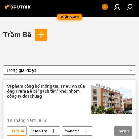
Việt Nam
Trầm Bê
Trong giai đoạn
Vi phạm công bố thông tin, Triều An của
ông Trầm Bê bị “gạch tên” khỏi nhóm
công ty đại chúng
18 Tháng Năm, 08:51
Trầm Bê
Việt Nam
thông tin
Thêm
9