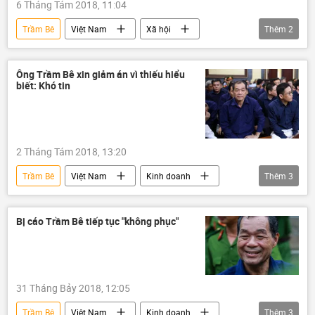
6 Tháng Tám 2018, 11:04
Trầm Bê
Việt Nam
Xã hội
Thêm
2
Thời sự
Phạm Công Danh
Ông Trầm Bê xin giảm án vì thiếu hiểu
biết: Khó tin
2 Tháng Tám 2018, 13:20
Trầm Bê
Việt Nam
Kinh doanh
Thêm
3
Sacombank
Ngân hàng Nhà nước
VNCB
Bị cáo Trầm Bê tiếp tục "không phục"
31 Tháng Bảy 2018, 12:05
Trầm Bê
Việt Nam
Kinh doanh
Thêm
3