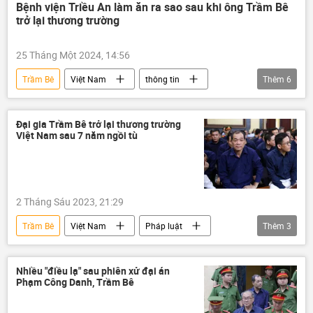
Bệnh viện Triều An làm ăn ra sao sau khi ông Trầm Bê
trở lại thương trường
25 Tháng Một 2024, 14:56
Trầm Bê
Việt Nam
thông tin
Thêm
6
Kinh doanh
bệnh viện
doanh nghiệp
Sacombank
lãi
Đại gia Trầm Bê trở lại thương trường
Việt Nam sau 7 năm ngồi tù
thua lỗ
2 Tháng Sáu 2023, 21:29
Trầm Bê
Việt Nam
Pháp luật
Thêm
3
Kinh doanh
vi phạm
công ty
Nhiều "điều lạ" sau phiên xử đại án
Phạm Công Danh, Trầm Bê