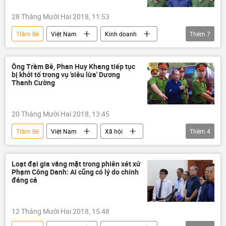
28 Tháng Mười Hai 2018, 11:53
Trầm Bê
Việt Nam
Kinh doanh
Thêm
7
Phạm Công Danh
Trần Bắc Hà
Hứa Thị Phấn
VNCB
BIDV
Ông Trầm Bê, Phan Huy Khang tiếp tục
bị khởi tố trong vụ 'siêu lừa' Dương
đại án
xét xử
Thanh Cường
20 Tháng Mười Hai 2018, 13:45
Trầm Bê
Việt Nam
Xã hội
Thêm
4
Thời sự
Phan Huy Khang
TAND
Agribank
Loạt đại gia vắng mặt trong phiên xét xử
Phạm Công Danh: Ai cũng có lý do chính
đáng cả
12 Tháng Mười Hai 2018, 15:48