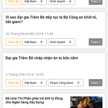
Trầm Bê
Việt Nam
Kinh doanh
Thêm
5
Phạm Công Danh
Hứa Thị Phấn
Phan Thành Mai
VNCB
TrustBank
Vì sao đại gia Trầm Bê tiếp tục bị Bộ Công an khởi tố,
bắt giam?
30 Tháng Mười Một 2018, 15:44
Trầm Bê
Việt Nam
Kinh doanh
Thêm
3
Phạm Công Danh
Dương Thanh Cường
siêu lừa
Đại gia Trầm Bê chấp nhận án tù bốn năm
3 Tháng Chín 2018, 18:20
Trầm Bê
Việt Nam
Phạm Công Danh
Thêm
1
Sacombank
Bà Hứa Thị Phấn phải trả 600 tỷ đồng
cho Ngân hàng Xây Dựng