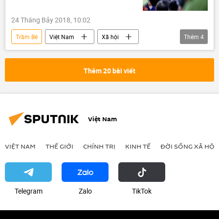
24 Tháng Bảy 2018, 10:02
Trầm Bê
Việt Nam
Xã hội
Thêm
4
Thời sự
Sacombank
TAND
VNCB
Thêm 20 bài viết
Việt Nam
VIỆT NAM
THẾ GIỚI
CHÍNH TRỊ
KINH TẾ
ĐỜI SỐNG XÃ HỘI
Telegram
Zalo
ТikТоk