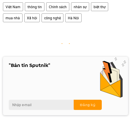
Việt Nam
thông tin
Chính sách
nhân sự
biệt thự
mua nhà
Xã hội
công nghệ
Hà Nội
"Bản tin Sputnik"