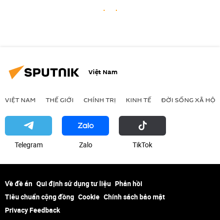
Việt Nam
VIỆT NAM
THẾ GIỚI
CHÍNH TRỊ
KINH TẾ
ĐỜI SỐNG XÃ HỘI
Telegram
Zalo
ТikТоk
Về đề án
Qui định sử dụng tư liệu
Phản hồi
Tiêu chuẩn cộng đồng
Cookie
Chính sách bảo mật
Privacy Feedback