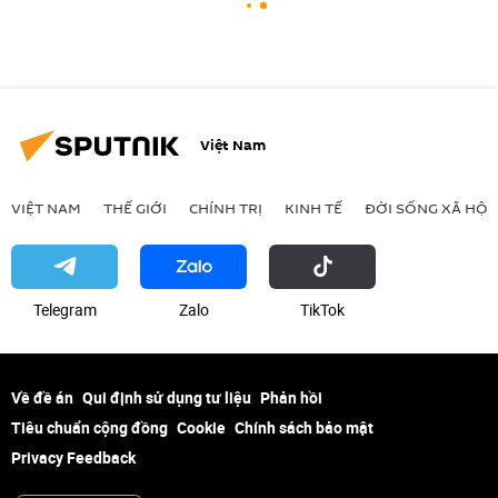
Việt Nam
VIỆT NAM
THẾ GIỚI
CHÍNH TRỊ
KINH TẾ
ĐỜI SỐNG XÃ HỘI
Telegram
Zalo
ТikТоk
Về đề án
Qui định sử dụng tư liệu
Phản hồi
Tiêu chuẩn cộng đồng
Cookie
Chính sách bảo mật
Privacy Feedback