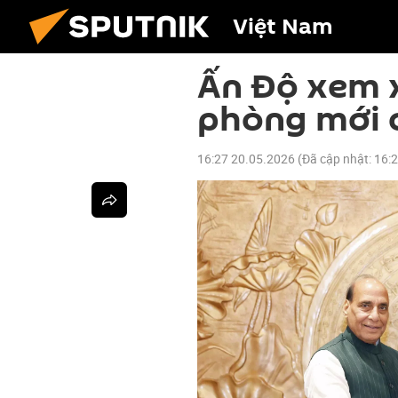
Việt Nam
Ấn Độ xem x
phòng mới 
16:27 20.05.2026
(Đã cập nhật:
16: