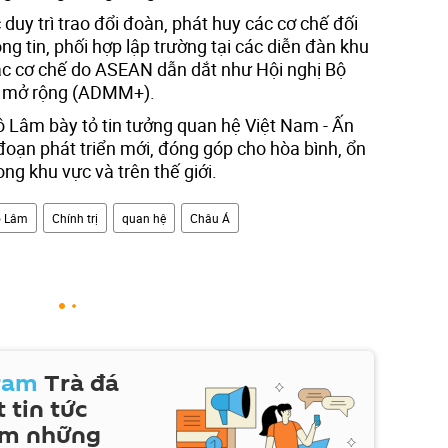
c duy trì trao đổi đoàn, phát huy các cơ chế đối
ng tin, phối hợp lập trường tại các diễn đàn khu
các cơ chế do ASEAN dẫn dắt như Hội nghị Bộ
mở rộng (ADMM+).
ô Lâm bày tỏ tin tưởng quan hệ Việt Nam - Ấn
 đoạn phát triển mới, đóng góp cho hòa bình, ổn
ong khu vực và trên thế giới.
ô Lâm
Chính trị
quan hệ
Châu Á
ram
Trà đá
 tin tức
em những