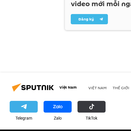
video mới mỗi ng
Đăng ký
Việt Nam
VIỆT NAM
THẾ GIỚI
Telegram
Zalo
ТikТоk