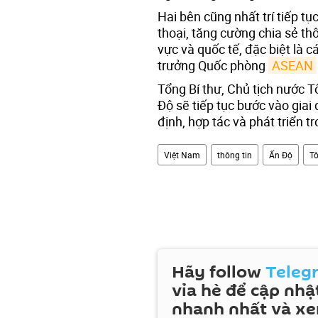
Hai bên cũng nhất trí tiếp tụ
thoại, tăng cường chia sẻ thô
vực và quốc tế, đặc biệt là 
trưởng Quốc phòng
ASEAN
Tổng Bí thư, Chủ tịch nước T
Độ sẽ tiếp tục bước vào giai
định, hợp tác và phát triển tr
Việt Nam
thông tin
Ấn Độ
T
Hãy follow
Teleg
vỉa hè để cập nhật
nhanh nhất và x