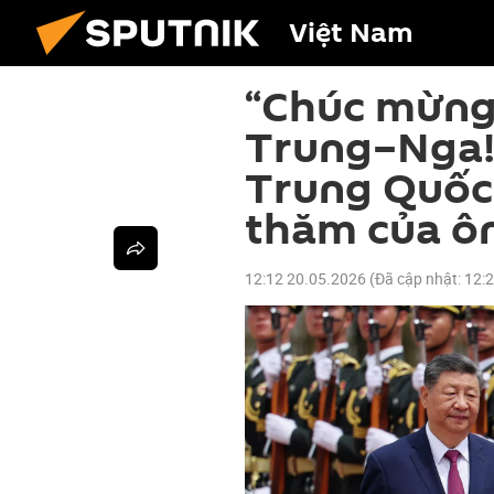
Việt Nam
“Chúc mừng 
Trung–Nga!
Trung Quốc
thăm của ô
12:12 20.05.2026
(Đã cập nhật:
12: