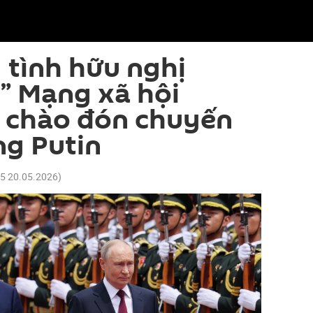
tình hữu nghị
” Mạng xã hội
 chào đón chuyến
ng Putin
25 20.05.2026
)