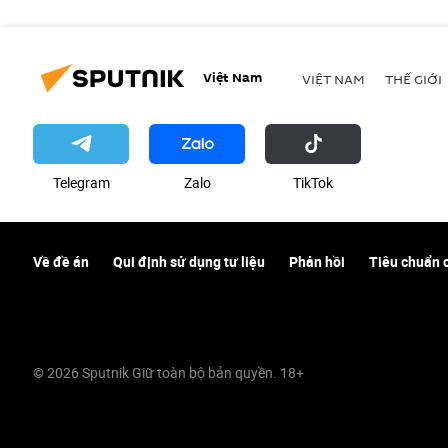
Việt Nam
VIỆT NAM
THẾ GIỚI
Telegram
Zalo
ТikТоk
Về đề án
Qui định sử dụng tư liệu
Phản hồi
Tiêu chuẩn 
© 2026 Sputnik Giữ toàn bộ bản quyền. 18+