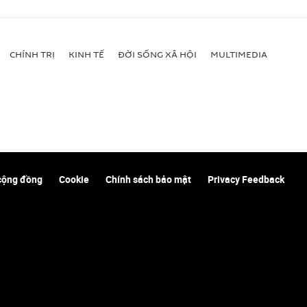
CHÍNH TRỊ
KINH TẾ
ĐỜI SỐNG XÃ HỘI
MULTIMEDIA
cộng đồng
Cookie
Chính sách bảo mật
Privacy Feedback