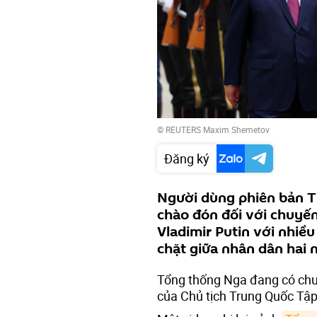
© REUTERS Maxim Shemetov
Đăng ký
Người dùng phiên bản T
chào đón đối với chuyế
Vladimir Putin với nhiề
chặt giữa nhân dân hai 
Tổng thống Nga đang có chu
của Chủ tịch Trung Quốc Tập