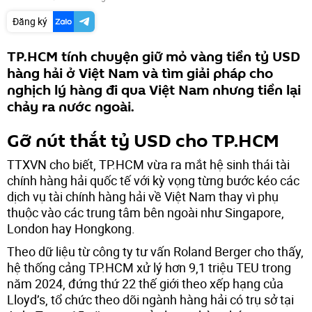
Đăng ký
TP.HCM tính chuyện giữ mỏ vàng tiền tỷ USD
hàng hải ở Việt Nam và tìm giải pháp cho
nghịch lý hàng đi qua Việt Nam nhưng tiền lại
chảy ra nước ngoài.
Gỡ nút thắt tỷ USD cho TP.HCM
TTXVN cho biết, TP.HCM vừa ra mắt hệ sinh thái tài
chính hàng hải quốc tế với kỳ vọng từng bước kéo các
dịch vụ tài chính hàng hải về Việt Nam thay vì phụ
thuộc vào các trung tâm bên ngoài như Singapore,
London hay Hongkong.
Theo dữ liệu từ công ty tư vấn Roland Berger cho thấy,
hệ thống cảng TP.HCM xử lý hơn 9,1 triệu TEU trong
năm 2024, đứng thứ 22 thế giới theo xếp hạng của
Lloyd’s, tổ chức theo dõi ngành hàng hải có trụ sở tại