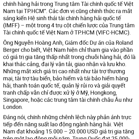
chính hàng hải trong Trung tâm Tài chính quốc tế Việt
Nam tại TP.HCM”. Các đơn vị cũng chính thức ra mắt
sáng kiến Hệ sinh thái tài chính hàng hải quốc tế
(IMFF) – một trong 4 trụ cột chiến lược của Trung tâm
Tài chính quốc tế Việt Nam ở TP.HCM (VIFC-HCMC).
Ông Nguyễn Hoàng Anh, Giám đốc Dự án của Roland
Berger cho biết, Việt Nam hiện chỉ tham gia vào phần
có giá trị gia tăng thấp nhất trong chuỗi hàng hải, đó là
khai thác cảng, đại lý vận tải, giao nhận và lưu kho.
Những mắt xích giá trị cao nhất như tài trợ thương
mại, tài trợ tàu biển, bảo hiểm và tái bảo hiểm hàng
hải, thanh toán quốc tế, quản lý rủi ro và giải quyết
tranh chấp vẫn chỉ được xử lý ở Mỹ, Hongkong,
Singapore, hoặc các trung tâm tài chính châu Âu như
London.
Đáng nói, chính những chênh lệch này phản ánh trực
tiếp đến năng suất lao động ngành hàng hải. Việt
Nam đạt khoảng 15.000 – 20.000 USD giá trị gia tăng
trên một lao động mỗi năm, Trung Quốc đạt 25.000-