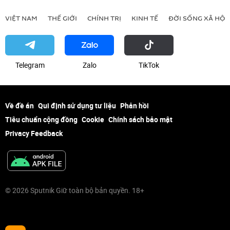
VIỆT NAM
THẾ GIỚI
CHÍNH TRỊ
KINH TẾ
ĐỜI SỐNG XÃ HỘI
Telegram
Zalo
ТikТоk
Về đề án
Qui định sử dụng tư liệu
Phản hồi
Tiêu chuẩn cộng đồng
Cookie
Chính sách bảo mật
Privacy Feedback
© 2026 Sputnik Giữ toàn bộ bản quyền. 18+