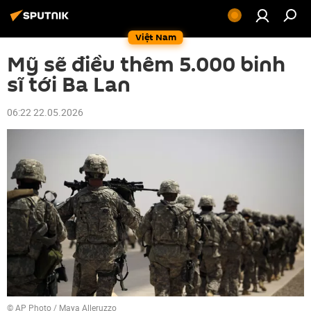
Việt Nam
Mỹ sẽ điều thêm 5.000 binh
sĩ tới Ba Lan
06:22 22.05.2026
© AP Photo / Maya Alleruzzo