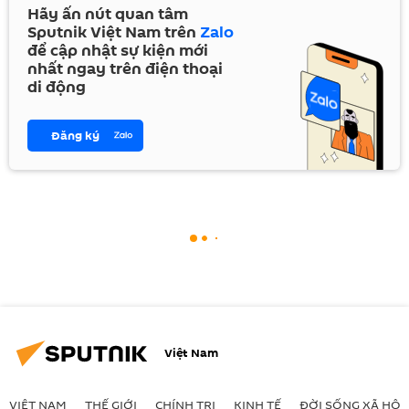
Hãy ấn nút quan tâm
Sputnik Việt Nam trên
Zalo
để cập nhật sự kiện mới
nhất ngay trên điện thoại
di động
Đăng ký
Việt Nam
VIỆT NAM
THẾ GIỚI
CHÍNH TRỊ
KINH TẾ
ĐỜI SỐNG XÃ HỘI