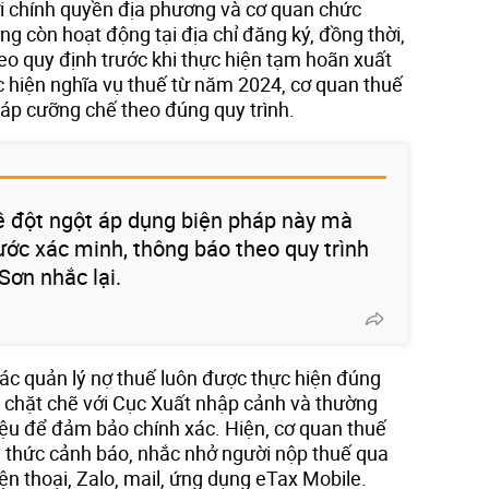
i chính quyền địa phương và cơ quan chức
g còn hoạt động tại địa chỉ đăng ký, đồng thời,
heo quy định trước khi thực hiện tạm hoãn xuất
ực hiện nghĩa vụ thuế từ năm 2024, cơ quan thuế
áp cưỡng chế theo đúng quy trình.
ề đột ngột áp dụng biện pháp này mà
ước xác minh, thông báo theo quy trình
Sơn nhắc lại.
ác quản lý nợ thuế luôn được thực hiện đúng
p chặt chẽ với Cục Xuất nhập cảnh và thường
liệu để đảm bảo chính xác. Hiện, cơ quan thuế
nh thức cảnh báo, nhắc nhở người nộp thuế qua
ện thoại, Zalo, mail, ứng dụng eTax Mobile.