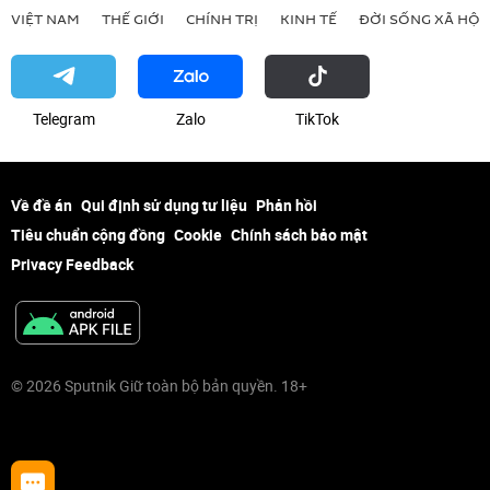
VIỆT NAM
THẾ GIỚI
CHÍNH TRỊ
KINH TẾ
ĐỜI SỐNG XÃ HỘI
Telegram
Zalo
ТikТоk
Về đề án
Qui định sử dụng tư liệu
Phản hồi
Tiêu chuẩn cộng đồng
Cookie
Chính sách bảo mật
Privacy Feedback
© 2026 Sputnik Giữ toàn bộ bản quyền. 18+