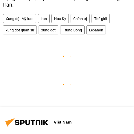
Iran.
Xung đột Mỹ-Iran
Iran
Hoa Kỳ
Chính trị
Thế giới
xung đột quân sự
xung đột
Trung Đông
Lebanon
Việt Nam