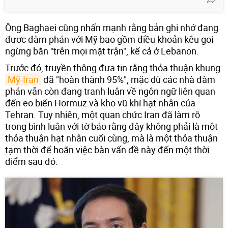
Ông Baghaei cũng nhấn mạnh rằng bản ghi nhớ đang
được đàm phán với Mỹ bao gồm điều khoản kêu gọi
ngừng bắn "trên mọi mặt trận", kể cả ở Lebanon.
Trước đó, truyền thông đưa tin rằng thỏa thuận khung
Mỹ-Iran
đã "hoàn thành 95%", mặc dù các nhà đàm
phán vẫn còn đang tranh luận về ngôn ngữ liên quan
đến eo biển Hormuz và kho vũ khí hạt nhân của
Tehran. Tuy nhiên, một quan chức Iran đã làm rõ
trong bình luận với tờ báo rằng đây không phải là một
thỏa thuận hạt nhân cuối cùng, mà là một thỏa thuận
tạm thời để hoãn việc bàn vấn đề này đến một thời
điểm sau đó.